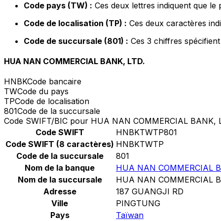
Code pays (TW) :
Ces deux lettres indiquent que le
Code de localisation (TP) :
Ces deux caractères indi
Code de succursale (801) :
Ces 3 chiffres spécifien
HUA NAN COMMERCIAL BANK, LTD.
HNBK
Code bancaire
TW
Code du pays
TP
Code de localisation
801
Code de la succursale
Code SWIFT/BIC pour HUA NAN COMMERCIAL BANK, L
Code SWIFT
HNBKTWTP801
Code SWIFT (8 caractères)
HNBKTWTP
Code de la succursale
801
Nom de la banque
HUA NAN COMMERCIAL BA
Nom de la succursale
HUA NAN COMMERCIAL BA
Adresse
187 GUANGJI RD
Ville
PINGTUNG
Pays
Taïwan