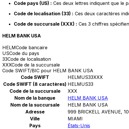
Code pays (US) :
Ces deux lettres indiquent que le p
Code de localisation (33) :
Ces deux caractères indi
Code de succursale (XXX) :
Ces 3 chiffres spécifie
HELM BANK USA
HELM
Code bancaire
US
Code du pays
33
Code de localisation
XXX
Code de la succursale
Code SWIFT/BIC pour HELM BANK USA
Code SWIFT
HELMUS33XXX
Code SWIFT (8 caractères)
HELMUS33
Code de la succursale
XXX
Nom de la banque
HELM BANK USA
Nom de la succursale
HELM BANK USA
Adresse
999 BRICKELL AVENUE, 10
Ville
MIAMI
Pays
États-Unis