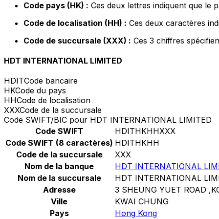
Code pays (HK) :
Ces deux lettres indiquent que le 
Code de localisation (HH) :
Ces deux caractères indi
Code de succursale (XXX) :
Ces 3 chiffres spécifie
HDT INTERNATIONAL LIMITED
HDIT
Code bancaire
HK
Code du pays
HH
Code de localisation
XXX
Code de la succursale
Code SWIFT/BIC pour HDT INTERNATIONAL LIMITED
Code SWIFT
HDITHKHHXXX
Code SWIFT (8 caractères)
HDITHKHH
Code de la succursale
XXX
Nom de la banque
HDT INTERNATIONAL LIM
Nom de la succursale
HDT INTERNATIONAL LIM
Adresse
3 SHEUNG YUET ROAD ,
Ville
KWAI CHUNG
Pays
Hong Kong