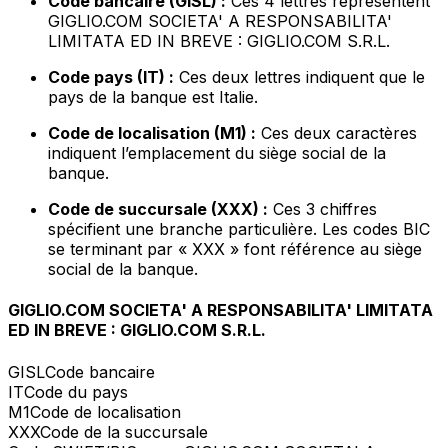
Code bancaire (GISL) :
Ces 4 lettres représentent
GIGLIO.COM SOCIETA' A RESPONSABILITA'
LIMITATA ED IN BREVE : GIGLIO.COM S.R.L.
Code pays (IT) :
Ces deux lettres indiquent que le
pays de la banque est Italie.
Code de localisation (M1) :
Ces deux caractères
indiquent l’emplacement du siège social de la
banque.
Code de succursale (XXX) :
Ces 3 chiffres
spécifient une branche particulière. Les codes BIC
se terminant par « XXX » font référence au siège
social de la banque.
GIGLIO.COM SOCIETA' A RESPONSABILITA' LIMITATA
ED IN BREVE : GIGLIO.COM S.R.L.
GISL
Code bancaire
IT
Code du pays
M1
Code de localisation
XXX
Code de la succursale