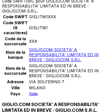
Code SWIFT/BIC pour GIGLIO.COM SOCIETA' A
RESPONSABILITA' LIMITATA ED IN BREVE :
GIGLIO.COM S.R.L.
Code SWIFT
GISLITM1XXX
Code SWIFT
(8
GISLITM1
caractères)
Code de la
XXX
succursale
GIGLIO.COM SOCIETA' A
Nom de la
RESPONSABILITA' LIMITATA ED IN
banque
BREVE : GIGLIO.COM S.R.L.
GIGLIO.COM SOCIETA' A
Nom de la
RESPONSABILITA' LIMITATA ED IN
succursale
BREVE : GIGLIO.COM S.R.L.
Adresse
VIA SOLFERINO 7
Ville
MILANO
Pays
Italie
GIGLIO.COM SOCIETA' A RESPONSABILITA'
LIMITATA ED IN BREVE : GIGLIO.COM S.R.L.