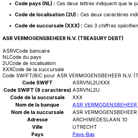
Code pays (NL) :
Ces deux lettres indiquent que le 
Code de localisation (2U) :
Ces deux caractères indi
Code de succursale (XXX) :
Ces 3 chiffres spécifie
ASR VERMOGENSBEHEER N.V. (TREASURY DEBT)
ASRV
Code bancaire
NL
Code du pays
2U
Code de localisation
XXX
Code de la succursale
Code SWIFT/BIC pour ASR VERMOGENSBEHEER N.V. 
Code SWIFT
ASRVNL2UXXX
Code SWIFT (8 caractères)
ASRVNL2U
Code de la succursale
XXX
Nom de la banque
ASR VERMOGENSBEHEER N
Nom de la succursale
ASR VERMOGENSBEHEER N
Adresse
ARCHIMEDESLAAN 10
Ville
UTRECHT
Pays
Pays-Bas