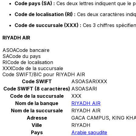
Code pays (SA) :
Ces deux lettres indiquent que le p
Code de localisation (RI) :
Ces deux caractères indiq
Code de succursale (XXX) :
Ces 3 chiffres spécifie
RIYADH AIR
ASOA
Code bancaire
SA
Code du pays
RI
Code de localisation
XXX
Code de la succursale
Code SWIFT/BIC pour RIYADH AIR
Code SWIFT
ASOASARIXXX
Code SWIFT (8 caractères)
ASOASARI
Code de la succursale
XXX
Nom de la banque
RIYADH AIR
Nom de la succursale
RIYADH AIR
Adresse
GACA CAMPUS, KING KHA
Ville
RIYADH
Pays
Arabie saoudite