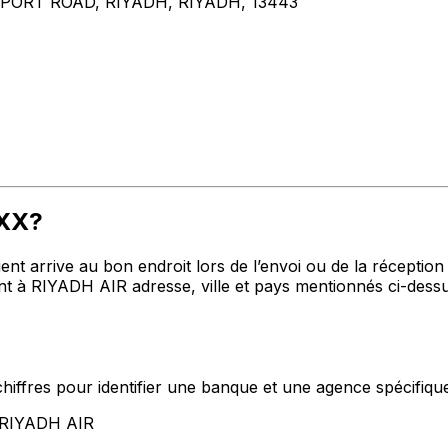
PORT ROAD, RIYADH, RIYADH, 13443
XXX?
t arrive au bon endroit lors de l’envoi ou de la réception de
à RIYADH AIR adresse, ville et pays mentionnés ci-dessus.
hiffres pour identifier une banque et une agence spécifiqu
t RIYADH AIR