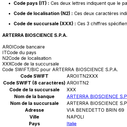
Code pays (IT) :
Ces deux lettres indiquent que le pay
Code de localisation (N2) :
Ces deux caractères indi
Code de succursale (XXX) :
Ces 3 chiffres spécifie
ARTERRA BIOSCIENCE S.P.A.
AROI
Code bancaire
IT
Code du pays
N2
Code de localisation
XXX
Code de la succursale
Code SWIFT/BIC pour ARTERRA BIOSCIENCE S.P.A.
Code SWIFT
AROIITN2XXX
Code SWIFT (8 caractères)
AROIITN2
Code de la succursale
XXX
Nom de la banque
ARTERRA BIOSCIENCE S.P
Nom de la succursale
ARTERRA BIOSCIENCE S.P
Adresse
VIA BENEDETTO BRIN 69
Ville
NAPOLI
Pays
Italie