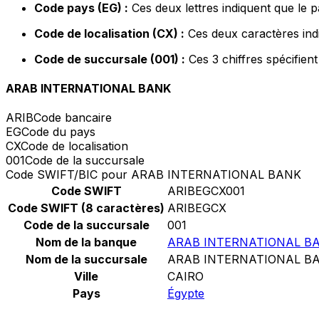
Code pays (EG) :
Ces deux lettres indiquent que le 
Code de localisation (CX) :
Ces deux caractères indi
Code de succursale (001) :
Ces 3 chiffres spécifien
ARAB INTERNATIONAL BANK
ARIB
Code bancaire
EG
Code du pays
CX
Code de localisation
001
Code de la succursale
Code SWIFT/BIC pour ARAB INTERNATIONAL BANK
Code SWIFT
ARIBEGCX001
Code SWIFT (8 caractères)
ARIBEGCX
Code de la succursale
001
Nom de la banque
ARAB INTERNATIONAL B
Nom de la succursale
ARAB INTERNATIONAL B
Ville
CAIRO
Pays
Égypte