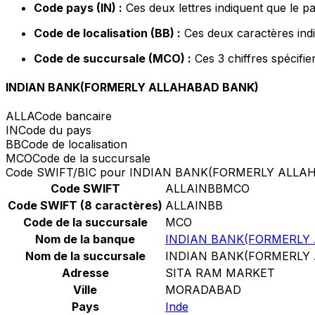
Code pays (IN) :
Ces deux lettres indiquent que le pa
Code de localisation (BB) :
Ces deux caractères indi
Code de succursale (MCO) :
Ces 3 chiffres spécifie
INDIAN BANK(FORMERLY ALLAHABAD BANK)
ALLA
Code bancaire
IN
Code du pays
BB
Code de localisation
MCO
Code de la succursale
Code SWIFT/BIC pour INDIAN BANK(FORMERLY ALLA
Code SWIFT
ALLAINBBMCO
Code SWIFT (8 caractères)
ALLAINBB
Code de la succursale
MCO
Nom de la banque
INDIAN BANK(FORMERLY
Nom de la succursale
INDIAN BANK(FORMERLY
Adresse
SITA RAM MARKET
Ville
MORADABAD
Pays
Inde