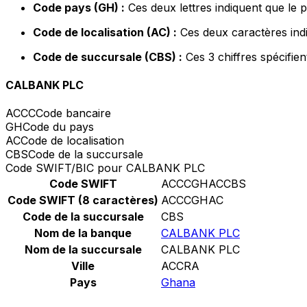
Code pays (GH) :
Ces deux lettres indiquent que le 
Code de localisation (AC) :
Ces deux caractères indi
Code de succursale (CBS) :
Ces 3 chiffres spécifie
CALBANK PLC
ACCC
Code bancaire
GH
Code du pays
AC
Code de localisation
CBS
Code de la succursale
Code SWIFT/BIC pour CALBANK PLC
Code SWIFT
ACCCGHACCBS
Code SWIFT (8 caractères)
ACCCGHAC
Code de la succursale
CBS
Nom de la banque
CALBANK PLC
Nom de la succursale
CALBANK PLC
Ville
ACCRA
Pays
Ghana