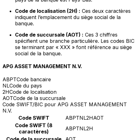
Code de localisation (2H) :
Ces deux caractères
indiquent l’emplacement du siège social de la
banque.
Code de succursale (AOT) :
Ces 3 chiffres
spécifient une branche particulière. Les codes BIC
se terminant par « XXX » font référence au siège
social de la banque.
APG ASSET MANAGEMENT N.V.
ABPT
Code bancaire
NL
Code du pays
2H
Code de localisation
AOT
Code de la succursale
Code SWIFT/BIC pour APG ASSET MANAGEMENT
N.V.
Code SWIFT
ABPTNL2HAOT
Code SWIFT (8
ABPTNL2H
caractères)
Code de la succursale
AOT