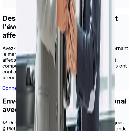
Des questions sur la manière dont
l'évolution de HiFX en Xe vous
affectera ?
Avez-vous des questions ou des inquiétudes concernant
la manière dont l'évolution de HiFX vers Xe vous
affectera ? La même équipe d'assistance amicale et
compétente que nos clients connaissent et en qui ils ont
confiance se fera un plaisir de répondre à toute
préoccupation que vous pourriez avoir.
Connectez-vous avec vos identifiants HiFX
Envoyez de l'argent à l'international
avec Xe
💸 Des taux de change supérieurs à ceux des banques
🎖️ Plébiscité par des millions d'utilisateurs dans le monde