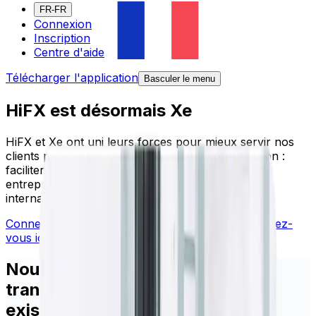
FR-FR
Connexion
Inscription
Centre d'aide
Télécharger l'application
Basculer le menu
HiFX est désormais Xe
HiFX et Xe ont uni leurs forces pour mieux servir nos
clients particuliers et professionnels. Notre mission :
faciliter la vie à l'international et permettre aux
entreprises d'être compétitives sur les marchés
internationaux.
Connectez-vous avec vos identifiants HiFX
Inscrivez-
vous ici
Nous avons rendu le processus
transparent pour les clients
existants de HiFX