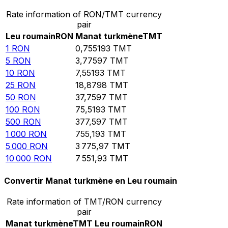
Rate information of RON/TMT currency
pair
Leu roumain
RON
Manat turkmène
TMT
1
RON
0,755193
TMT
5
RON
3,77597
TMT
10
RON
7,55193
TMT
25
RON
18,8798
TMT
50
RON
37,7597
TMT
100
RON
75,5193
TMT
500
RON
377,597
TMT
1 000
RON
755,193
TMT
5 000
RON
3 775,97
TMT
10 000
RON
7 551,93
TMT
Convertir Manat turkmène en Leu roumain
Rate information of TMT/RON currency
pair
Manat turkmène
TMT
Leu roumain
RON