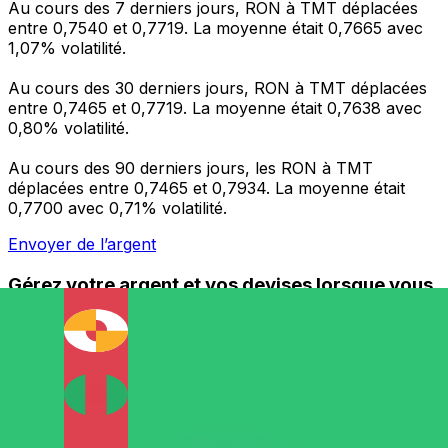
Au cours des 7 derniers jours, RON à TMT déplacées
entre 0,7540 et 0,7719. La moyenne était 0,7665 avec
1,07% volatilité.
Au cours des 30 derniers jours, RON à TMT déplacées
entre 0,7465 et 0,7719. La moyenne était 0,7638 avec
0,80% volatilité.
Au cours des 90 derniers jours, les RON à TMT
déplacées entre 0,7465 et 0,7934. La moyenne était
0,7700 avec 0,71% volatilité.
Envoyer de l’argent
Gérez votre argent et vos devises lorsque vous
êtes en déplacement
L'application Xe réunit toutes les fonctionnalités
nécessaires pour vos transferts d'argent internationaux
et la gestion de vos devises. Convertissez des devises,
programmez des alertes de taux et transférez de
l'argent à l'étranger sans frais cachés. Téléchargez
l'application dès aujourd'hui !