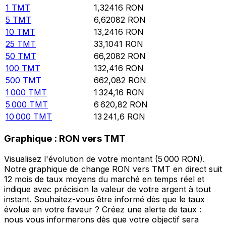
1
TMT
1,32416
RON
5
TMT
6,62082
RON
10
TMT
13,2416
RON
25
TMT
33,1041
RON
50
TMT
66,2082
RON
100
TMT
132,416
RON
500
TMT
662,082
RON
1 000
TMT
1 324,16
RON
5 000
TMT
6 620,82
RON
10 000
TMT
13 241,6
RON
Graphique : RON vers TMT
Visualisez l'évolution de votre montant (5 000 RON).
Notre graphique de change RON vers TMT en direct suit
12 mois de taux moyens du marché en temps réel et
indique avec précision la valeur de votre argent à tout
instant. Souhaitez-vous être informé dès que le taux
évolue en votre faveur ? Créez une alerte de taux :
nous vous informerons dès que votre objectif sera