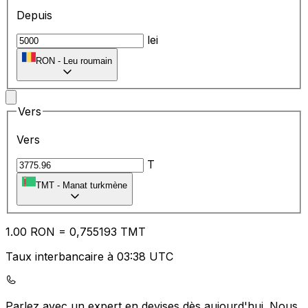
Depuis
lei
RON
-
Leu roumain
Vers
Vers
T
TMT
-
Manat turkmène
1.00
RON
=
0,
755193
TMT
Taux interbancaire à 03:38 UTC
Parlez avec un expert en devises dès aujourd'hui.
Nous