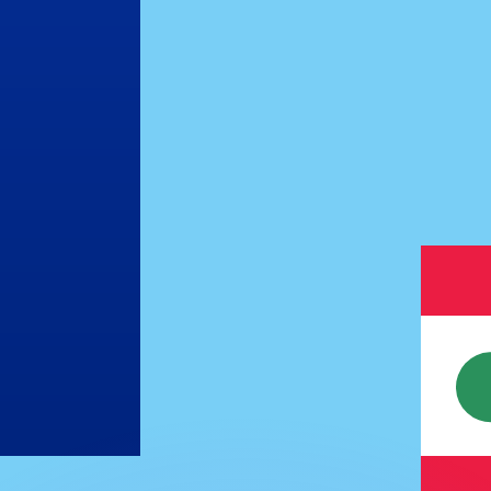
ouvons battre les taux des concurrents.
rtisseur. Ceci est fourni à titre informatif uniquement. Vo
anger avec Xe ?