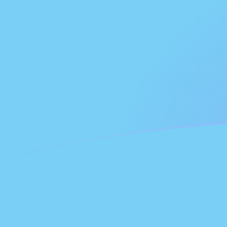
Le taux de change de NLG vers FJD au
Convertir Florin hollandais en Dollar fidjien
Rate information of NLG/FJD currency
pair
Florin hollandais
NLG
Dollar fidjien
FJD
1
NLG
1,16126
FJD
5
NLG
5,80628
FJD
10
NLG
11,6126
FJD
25
NLG
29,0314
FJD
50
NLG
58,0628
FJD
100
NLG
116,126
FJD
500
NLG
580,628
FJD
1 000
NLG
1 161,26
FJD
5 000
NLG
5 806,28
FJD