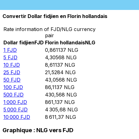
10 000
NLG
11 612,6
FJD
Convertir Dollar fidjien en Florin hollandais
Rate information of FJD/NLG currency
pair
Dollar fidjien
FJD
Florin hollandais
NLG
1
FJD
0,861137
NLG
5
FJD
4,30568
NLG
10
FJD
8,61137
NLG
25
FJD
21,5284
NLG
50
FJD
43,0568
NLG
100
FJD
86,1137
NLG
500
FJD
430,568
NLG
1 000
FJD
861,137
NLG
5 000
FJD
4 305,68
NLG
10 000
FJD
8 611,37
NLG
Graphique : NLG vers FJD