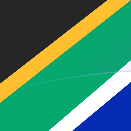
Le taux de change de NAD vers ZAR a
Convertir Dollar namibien en Rand sud-africain
Rate information of NAD/ZAR currency pair
Dollar namibien
NAD
Rand sud-africain
ZAR
1
NAD
1
ZAR
5
NAD
5
ZAR
10
NAD
10
ZAR
25
NAD
25
ZAR
50
NAD
50
ZAR
100
NAD
100
ZAR
500
NAD
500
ZAR
1 000
NAD
1 000
ZAR
5 000
NAD
5 000
ZAR
10 000
NAD
10 000
ZAR
Convertir Rand sud-africain en Dollar namibien