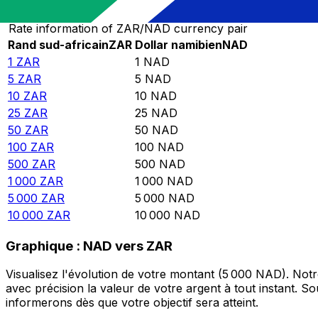
Rate information of ZAR/NAD currency pair
Rand sud-africain
ZAR
Dollar namibien
NAD
1
ZAR
1
NAD
5
ZAR
5
NAD
10
ZAR
10
NAD
25
ZAR
25
NAD
50
ZAR
50
NAD
100
ZAR
100
NAD
500
ZAR
500
NAD
1 000
ZAR
1 000
NAD
5 000
ZAR
5 000
NAD
10 000
ZAR
10 000
NAD
Graphique : NAD vers ZAR
Visualisez l'évolution de votre montant (5 000 NAD). No
avec précision la valeur de votre argent à tout instant. 
informerons dès que votre objectif sera atteint.