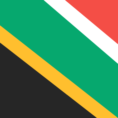
R
ZAR
-
Rand sud-africain
1.00
NAD
=
1,
00
ZAR
Taux interbancaire à 08:37 UTC
Parlez avec un expert en devises dès aujourd'hui.
Nous p
Planifier un appel
Nous utilisons le taux moyen du marché pour notre conve
Connectez-vous pour voir les taux d'envoi
Saviez-vous que vous pouvez envoyer de l'argent à l'étr
Inscrivez-vous aujourd'hui