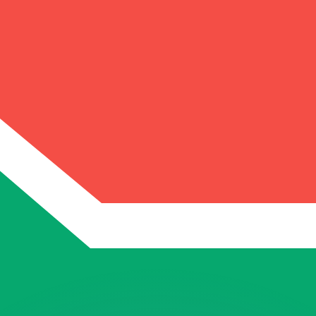
ouvons battre les taux des concurrents.
rtisseur. Ceci est fourni à titre informatif uniquement. Vo
anger avec Xe ?