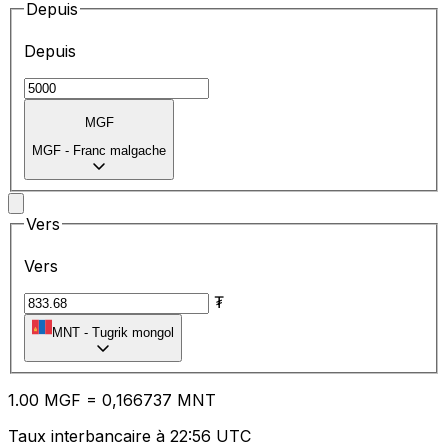
Depuis
Depuis
MGF
MGF
-
Franc malgache
Vers
Vers
₮
MNT
-
Tugrik mongol
1.00
MGF
=
0,
166737
MNT
Taux interbancaire à 22:56 UTC