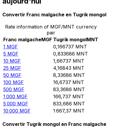
aujourd'hui
Convertir Franc malgache en Tugrik mongol
Rate information of MGF/MNT currency
pair
Franc malgache
MGF
Tugrik mongol
MNT
1
MGF
0,166737
MNT
5
MGF
0,833686
MNT
10
MGF
1,66737
MNT
25
MGF
4,16843
MNT
50
MGF
8,33686
MNT
100
MGF
16,6737
MNT
500
MGF
83,3686
MNT
1 000
MGF
166,737
MNT
5 000
MGF
833,686
MNT
10 000
MGF
1 667,37
MNT
Convertir Tugrik mongol en Franc malgache