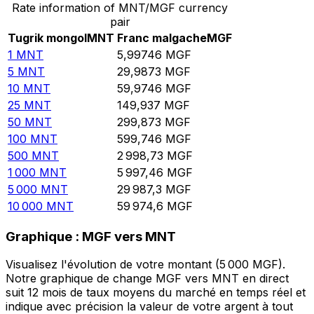
Rate information of MNT/MGF currency
pair
Tugrik mongol
MNT
Franc malgache
MGF
1
MNT
5,99746
MGF
5
MNT
29,9873
MGF
10
MNT
59,9746
MGF
25
MNT
149,937
MGF
50
MNT
299,873
MGF
100
MNT
599,746
MGF
500
MNT
2 998,73
MGF
1 000
MNT
5 997,46
MGF
5 000
MNT
29 987,3
MGF
10 000
MNT
59 974,6
MGF
Graphique : MGF vers MNT
Visualisez l'évolution de votre montant (5 000 MGF).
Notre graphique de change MGF vers MNT en direct
suit 12 mois de taux moyens du marché en temps réel et
indique avec précision la valeur de votre argent à tout