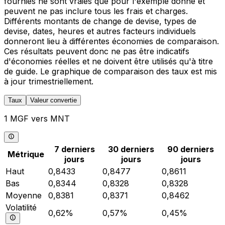
fournies ne sont vraies que pour l'exemple donné et
peuvent ne pas inclure tous les frais et charges.
Différents montants de change de devise, types de
devise, dates, heures et autres facteurs individuels
donneront lieu à différentes économies de comparaison.
Ces résultats peuvent donc ne pas être indicatifs
d'économies réelles et ne doivent être utilisés qu'à titre
de guide. Le graphique de comparaison des taux est mis
à jour trimestriellement.
Taux
Valeur convertie
1 MGF vers MNT
7 derniers
30 derniers
90 derniers
Métrique
jours
jours
jours
Haut
0,8433
0,8477
0,8611
Bas
0,8344
0,8328
0,8328
Moyenne
0,8381
0,8371
0,8462
Volatilité
0,62%
0,57%
0,45%