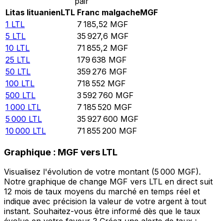
pair
Litas lituanien
LTL
Franc malgache
MGF
1
LTL
7 185,52
MGF
5
LTL
35 927,6
MGF
10
LTL
71 855,2
MGF
25
LTL
179 638
MGF
50
LTL
359 276
MGF
100
LTL
718 552
MGF
500
LTL
3 592 760
MGF
1 000
LTL
7 185 520
MGF
5 000
LTL
35 927 600
MGF
10 000
LTL
71 855 200
MGF
Graphique : MGF vers LTL
Visualisez l'évolution de votre montant (5 000 MGF).
Notre graphique de change MGF vers LTL en direct suit
12 mois de taux moyens du marché en temps réel et
indique avec précision la valeur de votre argent à tout
instant. Souhaitez-vous être informé dès que le taux