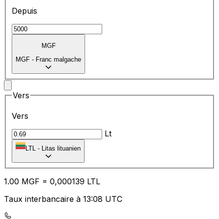
Depuis
MGF
MGF
-
Franc malgache
Vers
Vers
Lt
LTL
-
Litas lituanien
1.00
MGF
=
0,
000139
LTL
Taux interbancaire à 13:08 UTC