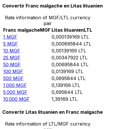
Convertir Franc malgache en Litas lituanien
Rate information of MGF/LTL currency
pair
Franc malgache
MGF
Litas lituanien
LTL
1
MGF
0,000139169
LTL
5
MGF
0,000695844
LTL
10
MGF
0,00139169
LTL
25
MGF
0,00347922
LTL
50
MGF
0,00695844
LTL
100
MGF
0,0139169
LTL
500
MGF
0,0695844
LTL
1 000
MGF
0,139169
LTL
5 000
MGF
0,695844
LTL
10 000
MGF
1,39169
LTL
Convertir Litas lituanien en Franc malgache
Rate information of LTL/MGF currency