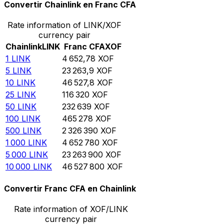
Convertir Chainlink en Franc CFA
Rate information of LINK/XOF
currency pair
Chainlink
LINK
Franc CFA
XOF
1
LINK
4 652,78
XOF
5
LINK
23 263,9
XOF
10
LINK
46 527,8
XOF
25
LINK
116 320
XOF
50
LINK
232 639
XOF
100
LINK
465 278
XOF
500
LINK
2 326 390
XOF
1 000
LINK
4 652 780
XOF
5 000
LINK
23 263 900
XOF
10 000
LINK
46 527 800
XOF
Convertir Franc CFA en Chainlink
Rate information of XOF/LINK
currency pair