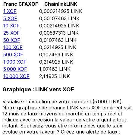
Franc CFA
XOF
Chainlink
LINK
1
XOF
0,000214925
LINK
5
XOF
0,00107463
LINK
10
XOF
0,00214925
LINK
25
XOF
0,00537313
LINK
50
XOF
0,0107463
LINK
100
XOF
0,0214925
LINK
500
XOF
0,107463
LINK
1 000
XOF
0,214925
LINK
5 000
XOF
1,07463
LINK
10 000
XOF
2,14925
LINK
Graphique : LINK vers XOF
Visualisez l'évolution de votre montant (5 000 LINK).
Notre graphique de change LINK vers XOF en direct suit
12 mois de taux moyens du marché en temps réel et
indique avec précision la valeur de votre argent à tout
instant. Souhaitez-vous être informé dès que le taux
évolue en votre faveur ? Créez une alerte de taux :