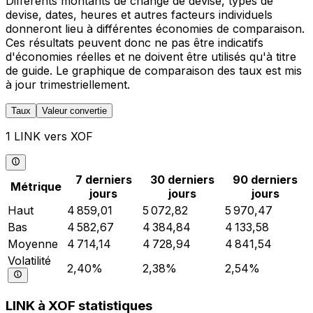
Différents montants de change de devise, types de
devise, dates, heures et autres facteurs individuels
donneront lieu à différentes économies de comparaison.
Ces résultats peuvent donc ne pas être indicatifs
d'économies réelles et ne doivent être utilisés qu'à titre
de guide. Le graphique de comparaison des taux est mis
à jour trimestriellement.
Taux
Valeur convertie
1 LINK vers XOF
7 derniers
30 derniers
90 derniers
Métrique
jours
jours
jours
Haut
4 859,01
5 072,82
5 970,47
Bas
4 582,67
4 384,84
4 133,58
Moyenne
4 714,14
4 728,94
4 841,54
Volatilité
2,40%
2,38%
2,54%
LINK à XOF statistiques