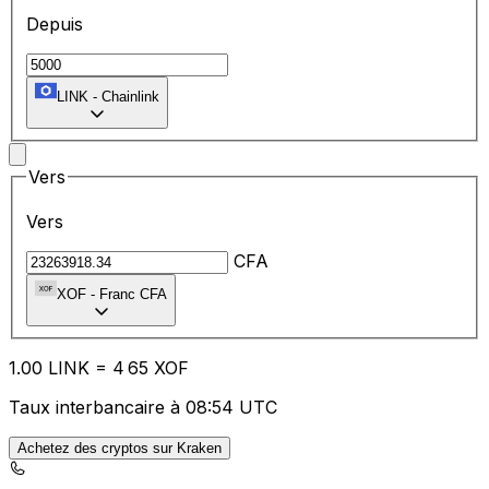
Depuis
LINK
-
Chainlink
Vers
Vers
CFA
XOF
-
Franc CFA
1.00
LINK
=
4
65
XOF
Taux interbancaire à 08:54 UTC
Achetez des cryptos sur Kraken