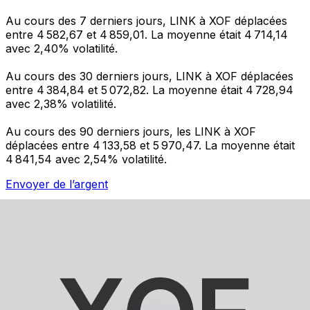
Au cours des 7 derniers jours, LINK à XOF déplacées
entre 4 582,67 et 4 859,01. La moyenne était 4 714,14
avec 2,40% volatilité.
Au cours des 30 derniers jours, LINK à XOF déplacées
entre 4 384,84 et 5 072,82. La moyenne était 4 728,94
avec 2,38% volatilité.
Au cours des 90 derniers jours, les LINK à XOF
déplacées entre 4 133,58 et 5 970,47. La moyenne était
4 841,54 avec 2,54% volatilité.
Envoyer de l’argent
Gérez votre argent et vos devises lorsque vous
êtes en déplacement
L'application Xe réunit toutes les fonctionnalités
nécessaires pour vos transferts d'argent internationaux
et la gestion de vos devises. Convertissez des devises,
programmez des alertes de taux et transférez de