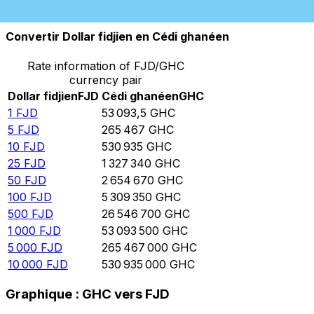
10 000
GHC
0,188347
FJD
Convertir Dollar fidjien en Cédi ghanéen
Rate information of FJD/GHC
currency pair
Dollar fidjien
FJD
Cédi ghanéen
GHC
1
FJD
53 093,5
GHC
5
FJD
265 467
GHC
10
FJD
530 935
GHC
25
FJD
1 327 340
GHC
50
FJD
2 654 670
GHC
100
FJD
5 309 350
GHC
500
FJD
26 546 700
GHC
1 000
FJD
53 093 500
GHC
5 000
FJD
265 467 000
GHC
10 000
FJD
530 935 000
GHC
Graphique : GHC vers FJD