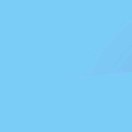
Le taux de change de GHC vers FJD a
Convertir Cédi ghanéen en Dollar fidjien
Rate information of GHC/FJD currency
pair
Cédi ghanéen
GHC
Dollar fidjien
FJD
1
GHC
0,0000188347
FJD
5
GHC
0,0000941735
FJD
10
GHC
0,000188347
FJD
25
GHC
0,000470868
FJD
50
GHC
0,000941735
FJD
100
GHC
0,00188347
FJD
500
GHC
0,00941735
FJD
1 000
GHC
0,0188347
FJD
5 000
GHC
0,0941735
FJD