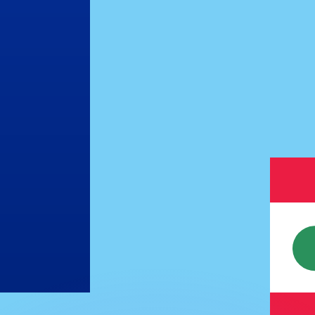
ouvons battre les taux des concurrents.
rtisseur. Ceci est fourni à titre informatif uniquement. Vo
anger avec Xe ?