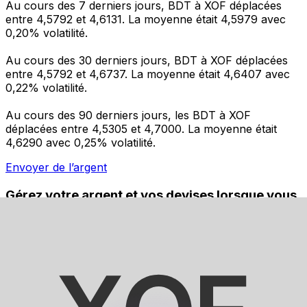
Au cours des 7 derniers jours, BDT à XOF déplacées
entre 4,5792 et 4,6131. La moyenne était 4,5979 avec
0,20% volatilité.
Au cours des 30 derniers jours, BDT à XOF déplacées
entre 4,5792 et 4,6737. La moyenne était 4,6407 avec
0,22% volatilité.
Au cours des 90 derniers jours, les BDT à XOF
déplacées entre 4,5305 et 4,7000. La moyenne était
4,6290 avec 0,25% volatilité.
Envoyer de l’argent
Gérez votre argent et vos devises lorsque vous
êtes en déplacement
L'application Xe réunit toutes les fonctionnalités
nécessaires pour vos transferts d'argent internationaux
et la gestion de vos devises. Convertissez des devises,
programmez des alertes de taux et transférez de
l'argent à l'étranger sans frais cachés. Téléchargez
l'application dès aujourd'hui !