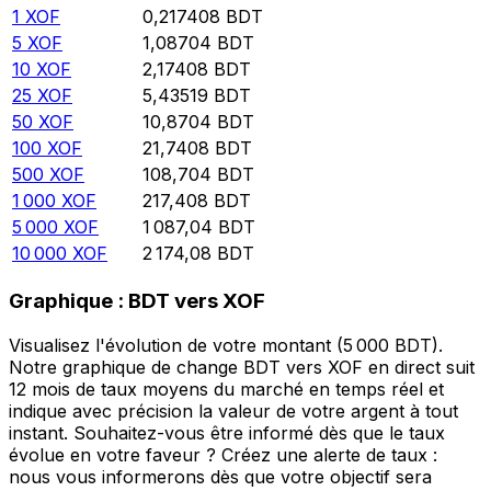
1
XOF
0,217408
BDT
5
XOF
1,08704
BDT
10
XOF
2,17408
BDT
25
XOF
5,43519
BDT
50
XOF
10,8704
BDT
100
XOF
21,7408
BDT
500
XOF
108,704
BDT
1 000
XOF
217,408
BDT
5 000
XOF
1 087,04
BDT
10 000
XOF
2 174,08
BDT
Graphique : BDT vers XOF
Visualisez l'évolution de votre montant (5 000 BDT).
Notre graphique de change BDT vers XOF en direct suit
12 mois de taux moyens du marché en temps réel et
indique avec précision la valeur de votre argent à tout
instant. Souhaitez-vous être informé dès que le taux
évolue en votre faveur ? Créez une alerte de taux :
nous vous informerons dès que votre objectif sera