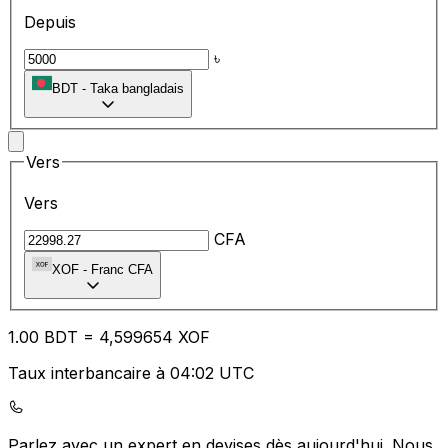
Depuis
৳
BDT
-
Taka bangladais
Vers
Vers
CFA
XOF
-
Franc CFA
1.00
BDT
=
4,
599654
XOF
Taux interbancaire à 04:02 UTC
Parlez avec un expert en devises dès aujourd'hui.
Nous