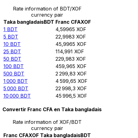
Rate information of BDT/XOF
currency pair
Taka bangladais
BDT
Franc CFA
XOF
1
BDT
4,59965
XOF
5
BDT
22,9983
XOF
10
BDT
45,9965
XOF
25
BDT
114,991
XOF
50
BDT
229,983
XOF
100
BDT
459,965
XOF
500
BDT
2 299,83
XOF
1 000
BDT
4 599,65
XOF
5 000
BDT
22 998,3
XOF
10 000
BDT
45 996,5
XOF
Convertir Franc CFA en Taka bangladais
Rate information of XOF/BDT
currency pair
Franc CFA
XOF
Taka bangladais
BDT