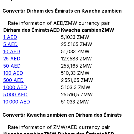
Convertir Dirham des Émirats en Kwacha zambien
Rate information of AED/ZMW currency pair
Dirham des Émirats
AED
Kwacha zambien
ZMW
1
AED
5,1033
ZMW
5
AED
25,5165
ZMW
10
AED
51,033
ZMW
25
AED
127,583
ZMW
50
AED
255,165
ZMW
100
AED
510,33
ZMW
500
AED
2 551,65
ZMW
1 000
AED
5 103,3
ZMW
5 000
AED
25 516,5
ZMW
10 000
AED
51 033
ZMW
Convertir Kwacha zambien en Dirham des Émirats
Rate information of ZMW/AED currency pair