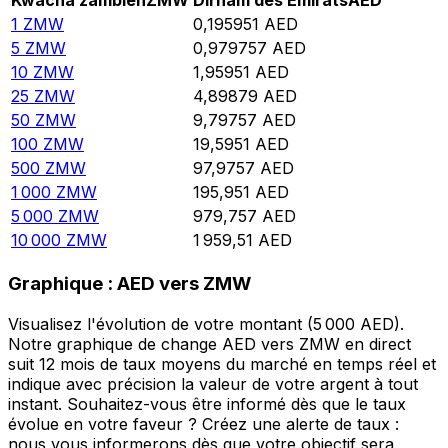
Kwacha zambien
ZMW
Dirham des Émirats
AED
1
ZMW
0,195951
AED
5
ZMW
0,979757
AED
10
ZMW
1,95951
AED
25
ZMW
4,89879
AED
50
ZMW
9,79757
AED
100
ZMW
19,5951
AED
500
ZMW
97,9757
AED
1 000
ZMW
195,951
AED
5 000
ZMW
979,757
AED
10 000
ZMW
1 959,51
AED
Graphique : AED vers ZMW
Visualisez l'évolution de votre montant (5 000 AED).
Notre graphique de change AED vers ZMW en direct
suit 12 mois de taux moyens du marché en temps réel et
indique avec précision la valeur de votre argent à tout
instant. Souhaitez-vous être informé dès que le taux
évolue en votre faveur ? Créez une alerte de taux :
nous vous informerons dès que votre objectif sera