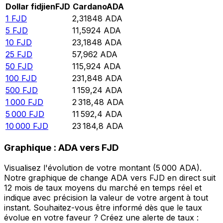
Dollar fidjien
FJD
Cardano
ADA
1
FJD
2,31848
ADA
5
FJD
11,5924
ADA
10
FJD
23,1848
ADA
25
FJD
57,962
ADA
50
FJD
115,924
ADA
100
FJD
231,848
ADA
500
FJD
1 159,24
ADA
1 000
FJD
2 318,48
ADA
5 000
FJD
11 592,4
ADA
10 000
FJD
23 184,8
ADA
Graphique : ADA vers FJD
Visualisez l'évolution de votre montant (5 000 ADA).
Notre graphique de change ADA vers FJD en direct suit
12 mois de taux moyens du marché en temps réel et
indique avec précision la valeur de votre argent à tout
instant. Souhaitez-vous être informé dès que le taux
évolue en votre faveur ? Créez une alerte de taux :