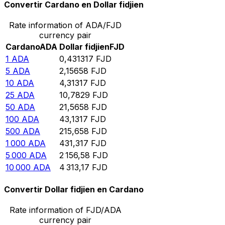
Convertir Cardano en Dollar fidjien
Rate information of ADA/FJD
currency pair
Cardano
ADA
Dollar fidjien
FJD
1
ADA
0,431317
FJD
5
ADA
2,15658
FJD
10
ADA
4,31317
FJD
25
ADA
10,7829
FJD
50
ADA
21,5658
FJD
100
ADA
43,1317
FJD
500
ADA
215,658
FJD
1 000
ADA
431,317
FJD
5 000
ADA
2 156,58
FJD
10 000
ADA
4 313,17
FJD
Convertir Dollar fidjien en Cardano
Rate information of FJD/ADA
currency pair