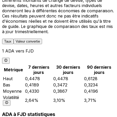
Différents montants de change de devise, types de
devise, dates, heures et autres facteurs individuels
donneront lieu à différentes économies de comparaison.
Ces résultats peuvent donc ne pas être indicatifs
d'économies réelles et ne doivent être utilisés qu'à titre
de guide. Le graphique de comparaison des taux est mis
à jour trimestriellement.
Taux
Valeur convertie
1 ADA vers FJD
7 derniers
30 derniers
90 derniers
Métrique
jours
jours
jours
Haut
0,4478
0,4478
0,6128
Bas
0,4189
0,3472
0,3234
Moyenne
0,4330
0,3867
0,4196
Volatilité
2,64%
3,10%
3,71%
ADA à FJD statistiques