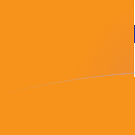
Le taux de change de ADA vers BTC a
Convertir Cardano en Bitcoin
Rate information of ADA/BTC
currency pair
Cardano
ADA
Bitcoin
BTC
1
ADA
0,00000308895
BTC
5
ADA
0,0000154447
BTC
10
ADA
0,0000308895
BTC
25
ADA
0,0000772237
BTC
50
ADA
0,000154447
BTC
100
ADA
0,000308895
BTC
500
ADA
0,00154447
BTC
1 000
ADA
0,00308895
BTC
5 000
ADA
0,0154447
BTC
10 000
ADA
0,0308895
BTC