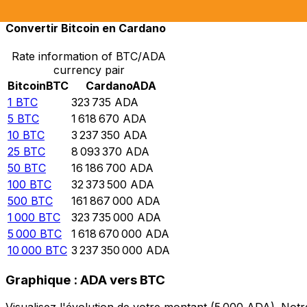
Convertir Bitcoin en Cardano
Rate information of BTC/ADA
currency pair
Bitcoin
BTC
Cardano
ADA
1
BTC
323 735
ADA
5
BTC
1 618 670
ADA
10
BTC
3 237 350
ADA
25
BTC
8 093 370
ADA
50
BTC
16 186 700
ADA
100
BTC
32 373 500
ADA
500
BTC
161 867 000
ADA
1 000
BTC
323 735 000
ADA
5 000
BTC
1 618 670 000
ADA
10 000
BTC
3 237 350 000
ADA
Graphique : ADA vers BTC