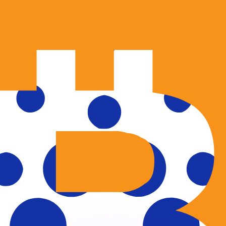
ouvons battre les taux des concurrents.
rtisseur. Ceci est fourni à titre informatif uniquement. Vo
anger avec Xe ?