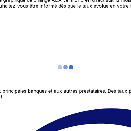
re graphique de change ADA vers BTC en direct suit 12 moi
Souhaitez-vous être informé dès que le taux évolue en votre
 principales banques et aux autres prestataires. Des taux 
t.