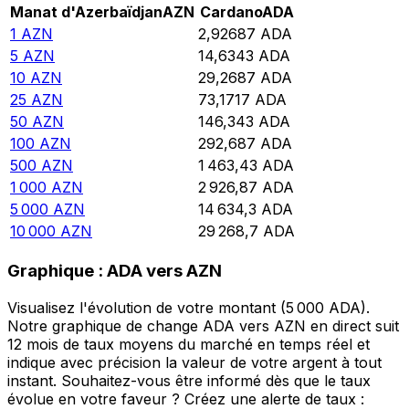
Manat d'Azerbaïdjan
AZN
Cardano
ADA
1
AZN
2,92687
ADA
5
AZN
14,6343
ADA
10
AZN
29,2687
ADA
25
AZN
73,1717
ADA
50
AZN
146,343
ADA
100
AZN
292,687
ADA
500
AZN
1 463,43
ADA
1 000
AZN
2 926,87
ADA
5 000
AZN
14 634,3
ADA
10 000
AZN
29 268,7
ADA
Graphique : ADA vers AZN
Visualisez l'évolution de votre montant (5 000 ADA).
Notre graphique de change ADA vers AZN en direct suit
12 mois de taux moyens du marché en temps réel et
indique avec précision la valeur de votre argent à tout
instant. Souhaitez-vous être informé dès que le taux
évolue en votre faveur ? Créez une alerte de taux :