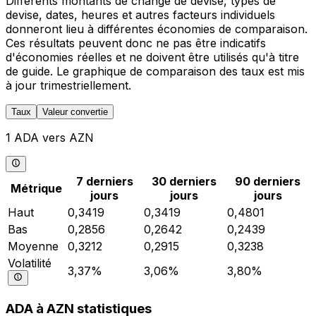
Différents montants de change de devise, types de
devise, dates, heures et autres facteurs individuels
donneront lieu à différentes économies de comparaison.
Ces résultats peuvent donc ne pas être indicatifs
d'économies réelles et ne doivent être utilisés qu'à titre
de guide. Le graphique de comparaison des taux est mis
à jour trimestriellement.
Taux
Valeur convertie
1 ADA vers AZN
7 derniers
30 derniers
90 derniers
Métrique
jours
jours
jours
Haut
0,3419
0,3419
0,4801
Bas
0,2856
0,2642
0,2439
Moyenne
0,3212
0,2915
0,3238
Volatilité
3,37%
3,06%
3,80%
ADA à AZN statistiques