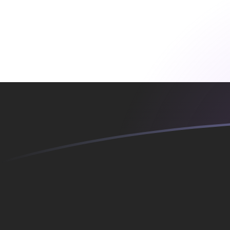
Le taux de change de YER vers SKK a
Convertir Rial yéménite en Couronne slovaque
Rate information of YER/SKK currency pair
Rial yéménite
YER
Couronne slovaque
SKK
1
YER
0,110057
SKK
5
YER
0,550286
SKK
10
YER
1,10057
SKK
25
YER
2,75143
SKK
50
YER
5,50286
SKK
100
YER
11,0057
SKK
500
YER
55,0286
SKK
1 000
YER
110,057
SKK
5 000
YER
550,286
SKK
10 000
YER
1 100,57
SKK