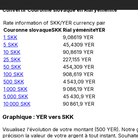
Convertir Couronne slovaque en Rial yéménite
Rate information of SKK/YER currency pair
Couronne slovaque
SKK
Rial yéménite
YER
1
SKK
9,08619
YER
5
SKK
45,4309
YER
10
SKK
90,8619
YER
25
SKK
227,155
YER
50
SKK
454,309
YER
100
SKK
908,619
YER
500
SKK
4 543,09
YER
1 000
SKK
9 086,19
YER
5 000
SKK
45 430,9
YER
10 000
SKK
90 861,9
YER
Graphique : YER vers SKK
Visualisez l'évolution de votre montant (500 YER). Notre
précision la valeur de votre argent à tout instant. Souha