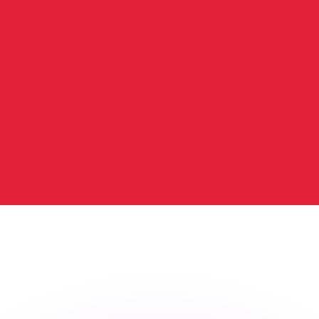
ouvons battre les taux des concurrents.
rtisseur. Ceci est fourni à titre informatif uniquement. Vo
anger avec Xe ?