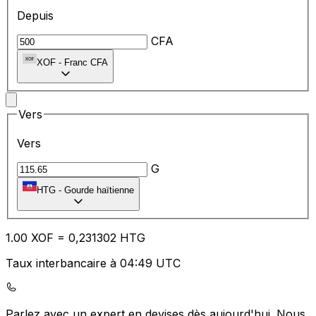
Depuis
CFA
XOF
-
Franc CFA
Vers
Vers
G
HTG
-
Gourde haïtienne
1.00
XOF
=
0,
231302
HTG
Taux interbancaire à 04:49 UTC
Parlez avec un expert en devises dès aujourd'hui.
Nous