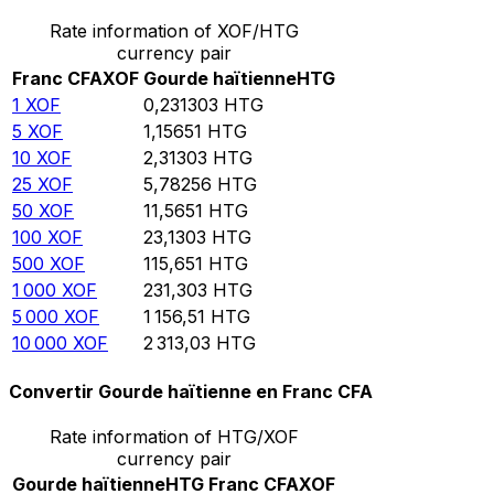
Rate information of XOF/HTG
currency pair
Franc CFA
XOF
Gourde haïtienne
HTG
1
XOF
0,231303
HTG
5
XOF
1,15651
HTG
10
XOF
2,31303
HTG
25
XOF
5,78256
HTG
50
XOF
11,5651
HTG
100
XOF
23,1303
HTG
500
XOF
115,651
HTG
1 000
XOF
231,303
HTG
5 000
XOF
1 156,51
HTG
10 000
XOF
2 313,03
HTG
Convertir Gourde haïtienne en Franc CFA
Rate information of HTG/XOF
currency pair
Gourde haïtienne
HTG
Franc CFA
XOF