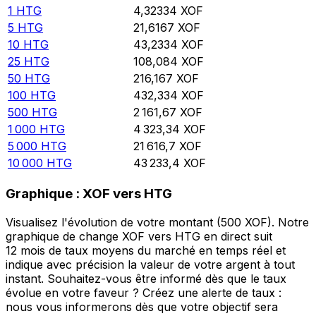
1
HTG
4,32334
XOF
5
HTG
21,6167
XOF
10
HTG
43,2334
XOF
25
HTG
108,084
XOF
50
HTG
216,167
XOF
100
HTG
432,334
XOF
500
HTG
2 161,67
XOF
1 000
HTG
4 323,34
XOF
5 000
HTG
21 616,7
XOF
10 000
HTG
43 233,4
XOF
Graphique : XOF vers HTG
Visualisez l'évolution de votre montant (500 XOF). Notre
graphique de change XOF vers HTG en direct suit
12 mois de taux moyens du marché en temps réel et
indique avec précision la valeur de votre argent à tout
instant. Souhaitez-vous être informé dès que le taux
évolue en votre faveur ? Créez une alerte de taux :
nous vous informerons dès que votre objectif sera