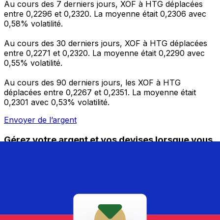
Au cours des 7 derniers jours, XOF à HTG déplacées
entre 0,2296 et 0,2320. La moyenne était 0,2306 avec
0,58% volatilité.
Au cours des 30 derniers jours, XOF à HTG déplacées
entre 0,2271 et 0,2320. La moyenne était 0,2290 avec
0,55% volatilité.
Au cours des 90 derniers jours, les XOF à HTG
déplacées entre 0,2267 et 0,2351. La moyenne était
0,2301 avec 0,53% volatilité.
Envoyer de l’argent
Gérez votre argent et vos devises lorsque vous
êtes en déplacement
L'application Xe réunit toutes les fonctionnalités
nécessaires pour vos transferts d'argent internationaux
et la gestion de vos devises. Convertissez des devises,
programmez des alertes de taux et transférez de
l'argent à l'étranger sans frais cachés. Téléchargez
l'application dès aujourd'hui !