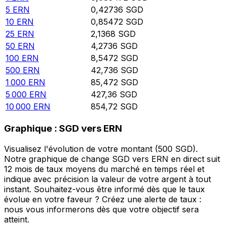
5
ERN
0,42736
SGD
10
ERN
0,85472
SGD
25
ERN
2,1368
SGD
50
ERN
4,2736
SGD
100
ERN
8,5472
SGD
500
ERN
42,736
SGD
1 000
ERN
85,472
SGD
5 000
ERN
427,36
SGD
10 000
ERN
854,72
SGD
Graphique : SGD vers ERN
Visualisez l'évolution de votre montant (500 SGD).
Notre graphique de change SGD vers ERN en direct suit
12 mois de taux moyens du marché en temps réel et
indique avec précision la valeur de votre argent à tout
instant. Souhaitez-vous être informé dès que le taux
évolue en votre faveur ? Créez une alerte de taux :
nous vous informerons dès que votre objectif sera
atteint.