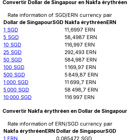
Convertir Dollar de Singapour en Nakfa érythréen
Rate information of SGD/ERN currency pair
Dollar de Singapour
SGD
Nakfa érythréen
ERN
1
SGD
11,6997
ERN
5
SGD
58,4987
ERN
10
SGD
116,997
ERN
25
SGD
292,493
ERN
50
SGD
584,987
ERN
100
SGD
1 169,97
ERN
500
SGD
5 849,87
ERN
1 000
SGD
11 699,7
ERN
5 000
SGD
58 498,7
ERN
10 000
SGD
116 997
ERN
Convertir Nakfa érythréen en Dollar de Singapour
Rate information of ERN/SGD currency pair
Nakfa érythréen
ERN
Dollar de Singapour
SGD
1
ERN
0,085472
SGD