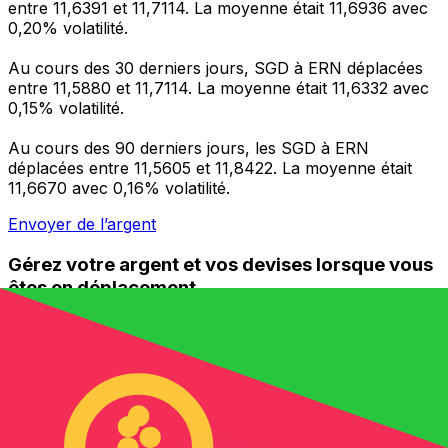
entre 11,6391 et 11,7114. La moyenne était 11,6936 avec
0,20% volatilité.
Au cours des 30 derniers jours, SGD à ERN déplacées
entre 11,5880 et 11,7114. La moyenne était 11,6332 avec
0,15% volatilité.
Au cours des 90 derniers jours, les SGD à ERN
déplacées entre 11,5605 et 11,8422. La moyenne était
11,6670 avec 0,16% volatilité.
Envoyer de l’argent
Gérez votre argent et vos devises lorsque vous
êtes en déplacement
L'application Xe réunit toutes les fonctionnalités
nécessaires pour vos transferts d'argent internationaux
et la gestion de vos devises. Convertissez des devises,
programmez des alertes de taux et transférez de
l'argent à l'étranger sans frais cachés. Téléchargez
l'application dès aujourd'hui !