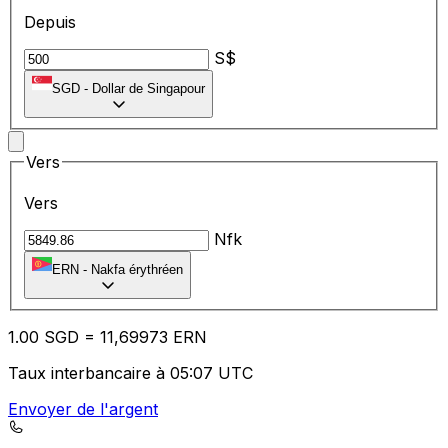
Depuis
S$
SGD
-
Dollar de Singapour
Vers
Vers
Nfk
ERN
-
Nakfa érythréen
1.00
SGD
=
11
,69973
ERN
Taux interbancaire à 05:07 UTC
Envoyer de l'argent