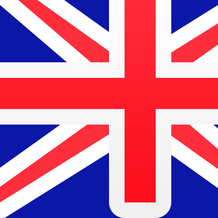
Vers
$
AUD
-
Dollar australien
1.00
MZM
=
0,
000022
AUD
Taux interbancaire à 03:00 UTC
Parlez avec un expert en devises dès aujourd'hui.
Nous p
Planifier un appel
Nous utilisons le taux moyen du marché pour notre conve
Connectez-vous pour voir les taux d'envoi
Saviez-vous que vous pouvez envoyer de l'argent à l'étr
Inscrivez-vous aujourd'hui