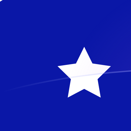
Le taux de change de MZM vers AUD 
Convertir Metical mozambicain en Dollar australien
Rate information of MZM/AUD currency pair
Metical mozambicain
MZM
Dollar australien
AUD
1
MZM
0,0000222328
AUD
5
MZM
0,000111164
AUD
10
MZM
0,000222328
AUD
25
MZM
0,000555819
AUD
50
MZM
0,00111164
AUD
100
MZM
0,00222328
AUD
500
MZM
0,0111164
AUD
1 000
MZM
0,0222328
AUD
5 000
MZM
0,111164
AUD
10 000
MZM
0,222328
AUD