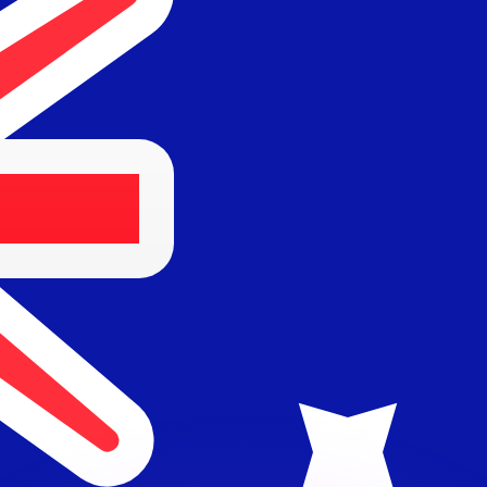
ouvons battre les taux des concurrents.
rtisseur. Ceci est fourni à titre informatif uniquement. Vo
anger avec Xe ?