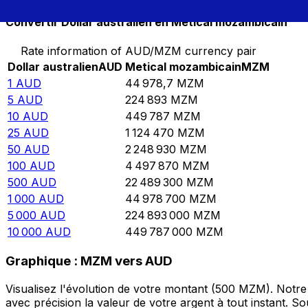
Convertir Dollar australien en Metical mozambicain
Rate information of AUD/MZM currency pair
Dollar australien
AUD
Metical mozambicain
MZM
1
AUD
44 978,7
MZM
5
AUD
224 893
MZM
10
AUD
449 787
MZM
25
AUD
1 124 470
MZM
50
AUD
2 248 930
MZM
100
AUD
4 497 870
MZM
500
AUD
22 489 300
MZM
1 000
AUD
44 978 700
MZM
5 000
AUD
224 893 000
MZM
10 000
AUD
449 787 000
MZM
Graphique : MZM vers AUD
Visualisez l'évolution de votre montant (500 MZM). Notr
avec précision la valeur de votre argent à tout instant. 