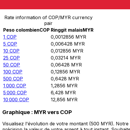
Convertir Peso colombien en Ringgit malais
Rate information of COP/MYR currency
pair
Peso colombien
COP
Ringgit malais
MYR
1
COP
0,0012856
MYR
5
COP
0,006428
MYR
10
COP
0,012856
MYR
25
COP
0,03214
MYR
50
COP
0,06428
MYR
100
COP
0,12856
MYR
500
COP
0,6428
MYR
1 000
COP
1,2856
MYR
5 000
COP
6,428
MYR
10 000
COP
12,856
MYR
Graphique : MYR vers COP
Visualisez l'évolution de votre montant (500 MYR). Notr
précision la valeur de votre argent à tout instant. Souha