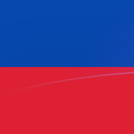
Le taux de change de MYR vers COP a
Convertir Ringgit malais en Peso colombien
Rate information of MYR/COP currency
pair
Ringgit malais
MYR
Peso colombien
COP
1
MYR
777,847
COP
5
MYR
3 889,23
COP
10
MYR
7 778,47
COP
25
MYR
19 446,2
COP
50
MYR
38 892,3
COP
100
MYR
77 784,7
COP
500
MYR
388 923
COP
1 000
MYR
777 847
COP
5 000
MYR
3 889 230
COP
10 000
MYR
7 778 470
COP