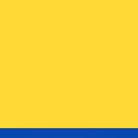
ouvons battre les taux des concurrents.
rtisseur. Ceci est fourni à titre informatif uniquement. Vo
anger avec Xe ?