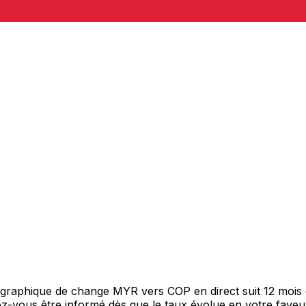
e graphique de change MYR vers COP en direct suit 12 mois
itez-vous être informé dès que le taux évolue en votre fav