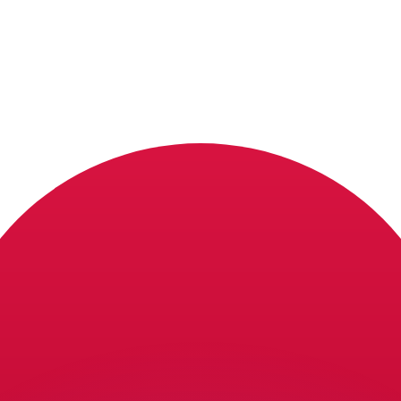
ouvons battre les taux des concurrents.
rtisseur. Ceci est fourni à titre informatif uniquement. Vo
anger avec Xe ?