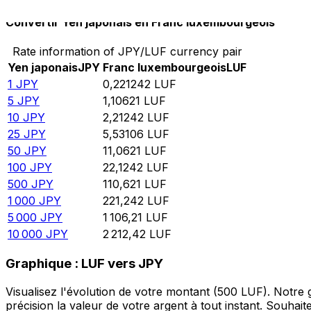
Convertir Yen japonais en Franc luxembourgeois
Rate information of JPY/LUF currency pair
Yen japonais
JPY
Franc luxembourgeois
LUF
1
JPY
0,221242
LUF
5
JPY
1,10621
LUF
10
JPY
2,21242
LUF
25
JPY
5,53106
LUF
50
JPY
11,0621
LUF
100
JPY
22,1242
LUF
500
JPY
110,621
LUF
1 000
JPY
221,242
LUF
5 000
JPY
1 106,21
LUF
10 000
JPY
2 212,42
LUF
Graphique : LUF vers JPY
Visualisez l'évolution de votre montant (500 LUF). Notre
précision la valeur de votre argent à tout instant. Souha