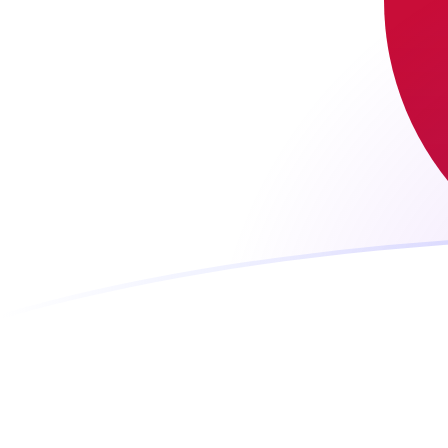
Le taux de change de LUF vers JPY au
Convertir Franc luxembourgeois en Yen japonais
Rate information of LUF/JPY currency pair
Franc luxembourgeois
LUF
Yen japonais
JPY
1
LUF
4,51993
JPY
5
LUF
22,5997
JPY
10
LUF
45,1993
JPY
25
LUF
112,998
JPY
50
LUF
225,997
JPY
100
LUF
451,993
JPY
500
LUF
2 259,97
JPY
1 000
LUF
4 519,93
JPY
5 000
LUF
22 599,7
JPY
10 000
LUF
45 199,3
JPY