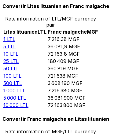
Convertir Litas lituanien en Franc malgache
Rate information of LTL/MGF currency
pair
Litas lituanien
LTL
Franc malgache
MGF
1
LTL
7 216,38
MGF
5
LTL
36 081,9
MGF
10
LTL
72 163,8
MGF
25
LTL
180 409
MGF
50
LTL
360 819
MGF
100
LTL
721 638
MGF
500
LTL
3 608 190
MGF
1 000
LTL
7 216 380
MGF
5 000
LTL
36 081 900
MGF
10 000
LTL
72 163 800
MGF
Convertir Franc malgache en Litas lituanien
Rate information of MGF/LTL currency