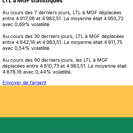
LTL à MGF statistiques
Au cours des 7 derniers jours, LTL à MGF déplacées
entre 4 917,08 et 4 983,51. La moyenne était 4 950,72
avec 0,69% volatilité.
Au cours des 30 derniers jours, LTL à MGF déplacées
entre 4 842,16 et 4 983,51. La moyenne était 4 911,75
avec 0,54% volatilité.
Au cours des 90 derniers jours, les LTL à MGF
déplacées entre 4 810,73 et 4 983,51. La moyenne était
4 878,16 avec 0,44% volatilité.
Envoyer de l’argent
Gérez votre argent et vos devises lorsque vous
êtes en déplacement
L'application Xe réunit toutes les fonctionnalités
nécessaires pour vos transferts d'argent internationaux
et la gestion de vos devises. Convertissez des devises,
programmez des alertes de taux et transférez de