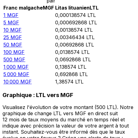
pair
Franc malgache
MGF
Litas lituanien
LTL
1
MGF
0,000138574
LTL
5
MGF
0,000692868
LTL
10
MGF
0,00138574
LTL
25
MGF
0,00346434
LTL
50
MGF
0,00692868
LTL
100
MGF
0,0138574
LTL
500
MGF
0,0692868
LTL
1 000
MGF
0,138574
LTL
5 000
MGF
0,692868
LTL
10 000
MGF
1,38574
LTL
Graphique : LTL vers MGF
Visualisez l'évolution de votre montant (500 LTL). Notre
graphique de change LTL vers MGF en direct suit
12 mois de taux moyens du marché en temps réel et
indique avec précision la valeur de votre argent à tout
instant. Souhaitez-vous être informé dès que le taux