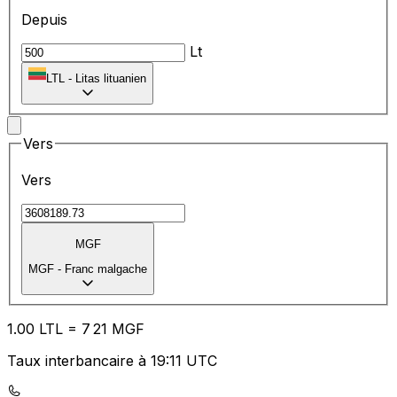
Depuis
Lt
LTL
-
Litas lituanien
Vers
Vers
MGF
MGF
-
Franc malgache
1.00
LTL
=
7
21
MGF
Taux interbancaire à 19:11 UTC