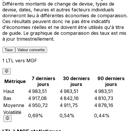
Différents montants de change de devise, types de
devise, dates, heures et autres facteurs individuels
donneront lieu à différentes économies de comparaison.
Ces résultats peuvent donc ne pas être indicatifs
d'économies réelles et ne doivent être utilisés qu'à titre
de guide. Le graphique de comparaison des taux est mis
à jour trimestriellement.
Taux
Valeur convertie
1 LTL vers MGF
7 derniers
30 derniers
90 derniers
Métrique
jours
jours
jours
Haut
4 983,51
4 983,51
4 983,51
Bas
4 917,08
4 842,16
4 810,73
Moyenne
4 950,72
4 911,75
4 878,16
Volatilité
0,69%
0,54%
0,44%