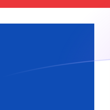
Le taux de change de KRW vers ISK a
Convertir Won sud-coréen en Couronne islandaise
Rate information of KRW/ISK currency pair
Won sud-coréen
KRW
Couronne islandaise
ISK
1
KRW
0,0867905
ISK
5
KRW
0,433952
ISK
10
KRW
0,867905
ISK
25
KRW
2,16976
ISK
50
KRW
4,33952
ISK
100
KRW
8,67905
ISK
500
KRW
43,3952
ISK
1 000
KRW
86,7905
ISK
5 000
KRW
433,952
ISK
10 000
KRW
867,905
ISK
Convertir Couronne islandaise en Won sud-coréen