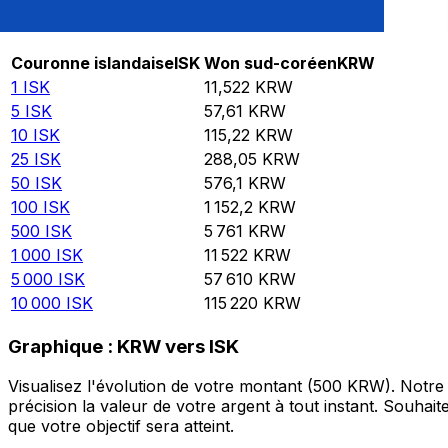
Rate information of ISK/KRW currency pair
Couronne islandaise
ISK
Won sud-coréen
KRW
1
ISK
11,522
KRW
5
ISK
57,61
KRW
10
ISK
115,22
KRW
25
ISK
288,05
KRW
50
ISK
576,1
KRW
100
ISK
1 152,2
KRW
500
ISK
5 761
KRW
1 000
ISK
11 522
KRW
5 000
ISK
57 610
KRW
10 000
ISK
115 220
KRW
Graphique : KRW vers ISK
Visualisez l'évolution de votre montant (500 KRW). Notr
précision la valeur de votre argent à tout instant. Souha
que votre objectif sera atteint.