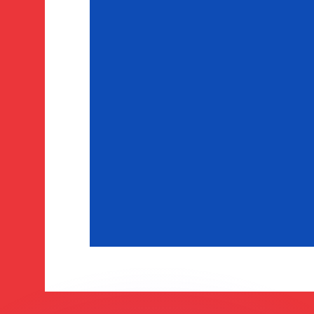
ouvons battre les taux des concurrents.
rtisseur. Ceci est fourni à titre informatif uniquement. Vo
anger avec Xe ?