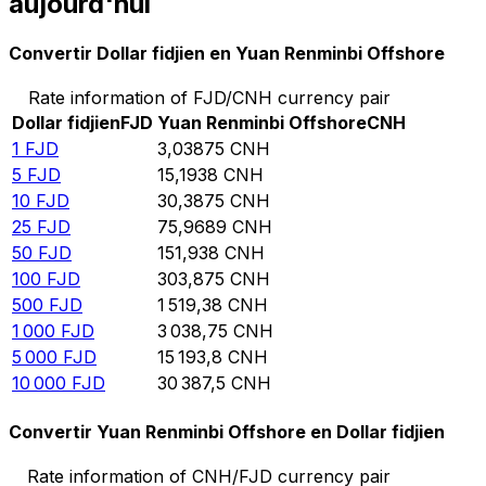
aujourd'hui
Convertir Dollar fidjien en Yuan Renminbi Offshore
Rate information of FJD/CNH currency pair
Dollar fidjien
FJD
Yuan Renminbi Offshore
CNH
1
FJD
3,03875
CNH
5
FJD
15,1938
CNH
10
FJD
30,3875
CNH
25
FJD
75,9689
CNH
50
FJD
151,938
CNH
100
FJD
303,875
CNH
500
FJD
1 519,38
CNH
1 000
FJD
3 038,75
CNH
5 000
FJD
15 193,8
CNH
10 000
FJD
30 387,5
CNH
Convertir Yuan Renminbi Offshore en Dollar fidjien
Rate information of CNH/FJD currency pair