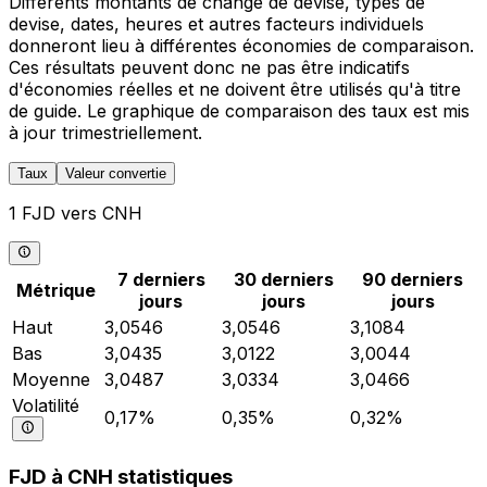
Différents montants de change de devise, types de
devise, dates, heures et autres facteurs individuels
donneront lieu à différentes économies de comparaison.
Ces résultats peuvent donc ne pas être indicatifs
d'économies réelles et ne doivent être utilisés qu'à titre
de guide. Le graphique de comparaison des taux est mis
à jour trimestriellement.
Taux
Valeur convertie
1 FJD vers CNH
7 derniers
30 derniers
90 derniers
Métrique
jours
jours
jours
Haut
3,0546
3,0546
3,1084
Bas
3,0435
3,0122
3,0044
Moyenne
3,0487
3,0334
3,0466
Volatilité
0,17%
0,35%
0,32%
FJD à CNH statistiques