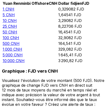
Yuan Renminbi Offshore
CNH
Dollar fidjien
FJD
1
CNH
0,329082
FJD
5
CNH
1,64541
FJD
10
CNH
3,29082
FJD
25
CNH
8,22706
FJD
50
CNH
16,4541
FJD
100
CNH
32,9082
FJD
500
CNH
164,541
FJD
1 000
CNH
329,082
FJD
5 000
CNH
1 645,41
FJD
10 000
CNH
3 290,82
FJD
Graphique : FJD vers CNH
Visualisez l'évolution de votre montant (500 FJD). Notre
graphique de change FJD vers CNH en direct suit
12 mois de taux moyens du marché en temps réel et
indique avec précision la valeur de votre argent à tout
instant. Souhaitez-vous être informé dès que le taux
évolue en votre faveur ? Créez une alerte de taux :