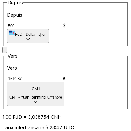
Depuis
Depuis
$
FJD
-
Dollar fidjien
Vers
Vers
¥
CNH
CNH
-
Yuan Renminbi Offshore
1.00
FJD
=
3,
038754
CNH
Taux interbancaire à 23:47 UTC