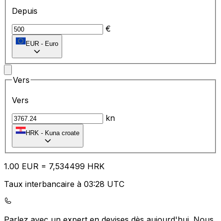
Depuis
€
EUR
-
Euro
Vers
Vers
kn
HRK
-
Kuna croate
1.00
EUR
=
7,
534499
HRK
Taux interbancaire à 03:28 UTC
Parlez avec un expert en devises dès aujourd'hui.
Nous