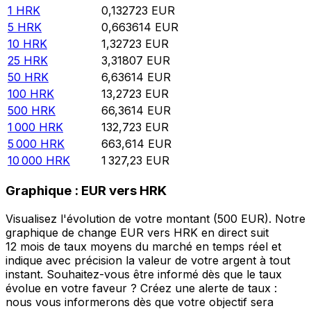
1
HRK
0,132723
EUR
5
HRK
0,663614
EUR
10
HRK
1,32723
EUR
25
HRK
3,31807
EUR
50
HRK
6,63614
EUR
100
HRK
13,2723
EUR
500
HRK
66,3614
EUR
1 000
HRK
132,723
EUR
5 000
HRK
663,614
EUR
10 000
HRK
1 327,23
EUR
Graphique : EUR vers HRK
Visualisez l'évolution de votre montant (500 EUR). Notre
graphique de change EUR vers HRK en direct suit
12 mois de taux moyens du marché en temps réel et
indique avec précision la valeur de votre argent à tout
instant. Souhaitez-vous être informé dès que le taux
évolue en votre faveur ? Créez une alerte de taux :
nous vous informerons dès que votre objectif sera