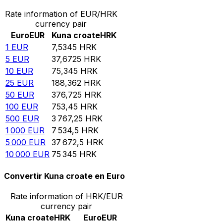
Rate information of EUR/HRK
currency pair
Euro
EUR
Kuna croate
HRK
1
EUR
7,5345
HRK
5
EUR
37,6725
HRK
10
EUR
75,345
HRK
25
EUR
188,362
HRK
50
EUR
376,725
HRK
100
EUR
753,45
HRK
500
EUR
3 767,25
HRK
1 000
EUR
7 534,5
HRK
5 000
EUR
37 672,5
HRK
10 000
EUR
75 345
HRK
Convertir Kuna croate en Euro
Rate information of HRK/EUR
currency pair
Kuna croate
HRK
Euro
EUR