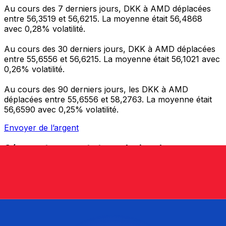
Au cours des 7 derniers jours, DKK à AMD déplacées
entre 56,3519 et 56,6215. La moyenne était 56,4868
avec 0,28% volatilité.
Au cours des 30 derniers jours, DKK à AMD déplacées
entre 55,6556 et 56,6215. La moyenne était 56,1021 avec
0,26% volatilité.
Au cours des 90 derniers jours, les DKK à AMD
déplacées entre 55,6556 et 58,2763. La moyenne était
56,6590 avec 0,25% volatilité.
Envoyer de l’argent
Gérez votre argent et vos devises lorsque vous
êtes en déplacement
L'application Xe réunit toutes les fonctionnalités
nécessaires pour vos transferts d'argent internationaux
et la gestion de vos devises. Convertissez des devises,
programmez des alertes de taux et transférez de
l'argent à l'étranger sans frais cachés. Téléchargez