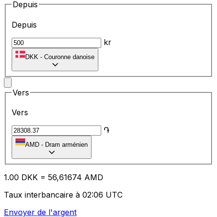
Depuis
Depuis
kr
DKK
-
Couronne danoise
Vers
Vers
֏
AMD
-
Dram arménien
1.00
DKK
=
56
,61674
AMD
Taux interbancaire à 02:06 UTC
Envoyer de l'argent