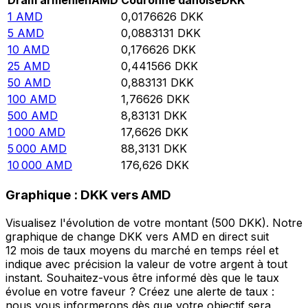
Dram arménien
AMD
Couronne danoise
DKK
1
AMD
0,0176626
DKK
5
AMD
0,0883131
DKK
10
AMD
0,176626
DKK
25
AMD
0,441566
DKK
50
AMD
0,883131
DKK
100
AMD
1,76626
DKK
500
AMD
8,83131
DKK
1 000
AMD
17,6626
DKK
5 000
AMD
88,3131
DKK
10 000
AMD
176,626
DKK
Graphique : DKK vers AMD
Visualisez l'évolution de votre montant (500 DKK). Notre
graphique de change DKK vers AMD en direct suit
12 mois de taux moyens du marché en temps réel et
indique avec précision la valeur de votre argent à tout
instant. Souhaitez-vous être informé dès que le taux
évolue en votre faveur ? Créez une alerte de taux :
nous vous informerons dès que votre objectif sera