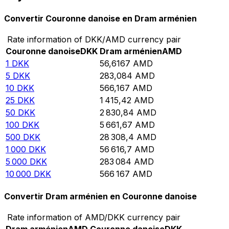
Convertir Couronne danoise en Dram arménien
Rate information of DKK/AMD currency pair
Couronne danoise
DKK
Dram arménien
AMD
1
DKK
56,6167
AMD
5
DKK
283,084
AMD
10
DKK
566,167
AMD
25
DKK
1 415,42
AMD
50
DKK
2 830,84
AMD
100
DKK
5 661,67
AMD
500
DKK
28 308,4
AMD
1 000
DKK
56 616,7
AMD
5 000
DKK
283 084
AMD
10 000
DKK
566 167
AMD
Convertir Dram arménien en Couronne danoise
Rate information of AMD/DKK currency pair