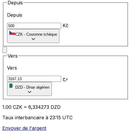
Depuis
Depuis
Kč
CZK
-
Couronne tchèque
Vers
Vers
دج
DZD
-
Dinar algérien
1.00
CZK
=
6,
334273
DZD
Taux interbancaire à 23:15 UTC
Envoyer de l'argent