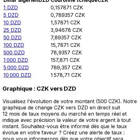
Dinar algérien
DZD
Couronne tchèque
CZK
1
DZD
0,157871
CZK
5
DZD
0,789357
CZK
10
DZD
1,57871
CZK
25
DZD
3,94678
CZK
50
DZD
7,89357
CZK
100
DZD
15,7871
CZK
500
DZD
78,9357
CZK
1 000
DZD
157,871
CZK
5 000
DZD
789,357
CZK
10 000
DZD
1 578,71
CZK
Graphique : CZK vers DZD
Visualisez l'évolution de votre montant (500 CZK). Notre
graphique de change CZK vers DZD en direct suit
12 mois de taux moyens du marché en temps réel et
indique avec précision la valeur de votre argent à tout
instant. Souhaitez-vous être informé dès que le taux
évolue en votre faveur ? Créez une alerte de taux :
nous vous informerons dès que votre objectif sera