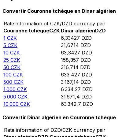
Convertir Couronne tchèque en Dinar algérien
Rate information of CZK/DZD currency pair
Couronne tchèque
CZK
Dinar algérien
DZD
1
CZK
6,33427
DZD
5
CZK
31,6714
DZD
10
CZK
63,3427
DZD
25
CZK
158,357
DZD
50
CZK
316,714
DZD
100
CZK
633,427
DZD
500
CZK
3 167,14
DZD
1 000
CZK
6 334,27
DZD
5 000
CZK
31 671,4
DZD
10 000
CZK
63 342,7
DZD
Convertir Dinar algérien en Couronne tchèque
Rate information of DZD/CZK currency pair