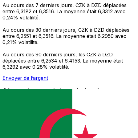
Au cours des 7 derniers jours, CZK à DZD déplacées
entre 6,3182 et 6,3516. La moyenne était 6,3312 avec
0,24% volatilité.
Au cours des 30 derniers jours, CZK à DZD déplacées
entre 6,2551 et 6,3516. La moyenne était 6,2950 avec
0,21% volatilité.
Au cours des 90 derniers jours, les CZK à DZD
déplacées entre 6,2534 et 6,4153. La moyenne était
6,3292 avec 0,28% volatilité.
Envoyer de l’argent
Gérez votre argent et vos devises lorsque vous
êtes en déplacement
L'application Xe réunit toutes les fonctionnalités
nécessaires pour vos transferts d'argent internationaux
et la gestion de vos devises. Convertissez des devises,
programmez des alertes de taux et transférez de
l'argent à l'étranger sans frais cachés. Téléchargez