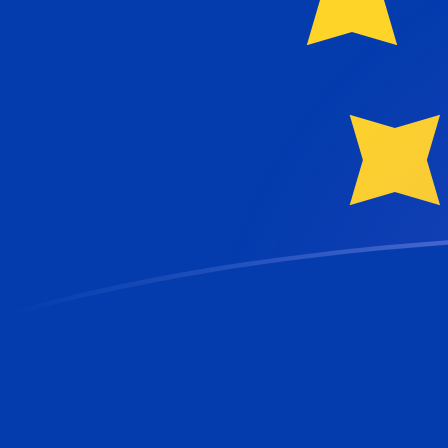
Le taux de change de CHF vers EUR a
Convertir Franc suisse en Euro
Rate information of CHF/EUR
currency pair
Franc suisse
CHF
Euro
EUR
1
CHF
1,07092
EUR
5
CHF
5,35458
EUR
10
CHF
10,7092
EUR
25
CHF
26,7729
EUR
50
CHF
53,5458
EUR
100
CHF
107,092
EUR
500
CHF
535,458
EUR
1 000
CHF
1 070,92
EUR
5 000
CHF
5 354,58
EUR
10 000
CHF
10 709,2
EUR