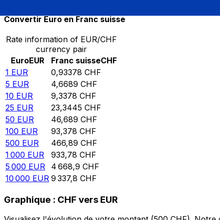
Convertir Euro en Franc suisse
Rate information of EUR/CHF
currency pair
Euro
EUR
Franc suisse
CHF
1
EUR
0,93378
CHF
5
EUR
4,6689
CHF
10
EUR
9,3378
CHF
25
EUR
23,3445
CHF
50
EUR
46,689
CHF
100
EUR
93,378
CHF
500
EUR
466,89
CHF
1 000
EUR
933,78
CHF
5 000
EUR
4 668,9
CHF
10 000
EUR
9 337,8
CHF
Graphique : CHF vers EUR
Visualisez l'évolution de votre montant (500 CHF). Notr