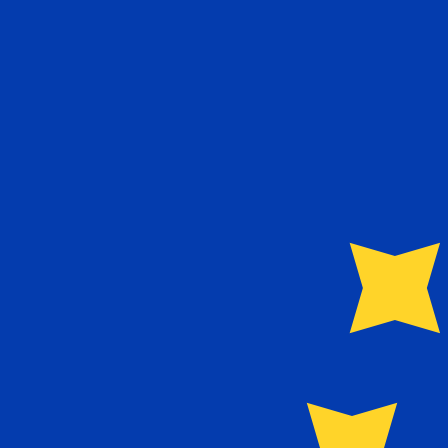
€
EUR
-
Euro
1.00
CHF
=
1,
070916
EUR
Taux interbancaire à 12:56 UTC
Envoyer de l'argent
Parlez avec un expert en devises dès aujourd'hui.
Nous p
Planifier un appel
Nous utilisons le taux moyen du marché pour notre conve
Connectez-vous pour voir les taux d'envoi
Saviez-vous que vous pouvez envoyer de l'argent à l'étr
Inscrivez-vous aujourd'hui