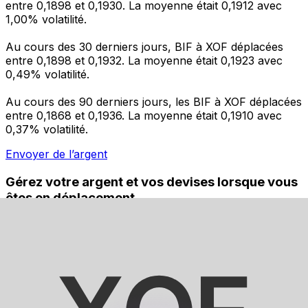
entre 0,1898 et 0,1930. La moyenne était 0,1912 avec
1,00% volatilité.
Au cours des 30 derniers jours, BIF à XOF déplacées
entre 0,1898 et 0,1932. La moyenne était 0,1923 avec
0,49% volatilité.
Au cours des 90 derniers jours, les BIF à XOF déplacées
entre 0,1868 et 0,1936. La moyenne était 0,1910 avec
0,37% volatilité.
Envoyer de l’argent
Gérez votre argent et vos devises lorsque vous
êtes en déplacement
L'application Xe réunit toutes les fonctionnalités
nécessaires pour vos transferts d'argent internationaux
et la gestion de vos devises. Convertissez des devises,
programmez des alertes de taux et transférez de
l'argent à l'étranger sans frais cachés. Téléchargez
l'application dès aujourd'hui !