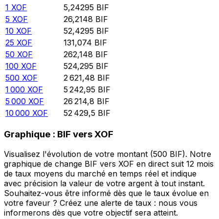
1
XOF
5,24295
BIF
5
XOF
26,2148
BIF
10
XOF
52,4295
BIF
25
XOF
131,074
BIF
50
XOF
262,148
BIF
100
XOF
524,295
BIF
500
XOF
2 621,48
BIF
1 000
XOF
5 242,95
BIF
5 000
XOF
26 214,8
BIF
10 000
XOF
52 429,5
BIF
Graphique : BIF vers XOF
Visualisez l'évolution de votre montant (500 BIF). Notre
graphique de change BIF vers XOF en direct suit 12 mois
de taux moyens du marché en temps réel et indique
avec précision la valeur de votre argent à tout instant.
Souhaitez-vous être informé dès que le taux évolue en
votre faveur ? Créez une alerte de taux : nous vous
informerons dès que votre objectif sera atteint.