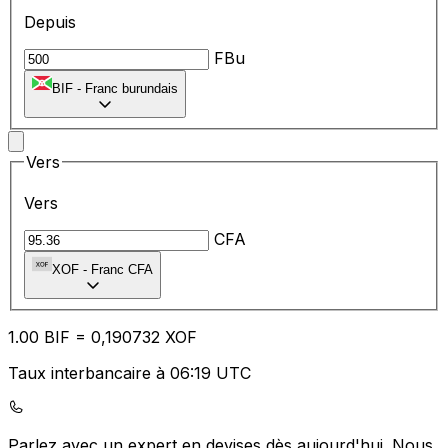
Depuis
FBu
BIF
-
Franc burundais
Vers
Vers
CFA
XOF
-
Franc CFA
1.00
BIF
=
0,
190732
XOF
Taux interbancaire à 06:19 UTC
Parlez avec un expert en devises dès aujourd'hui.
Nous