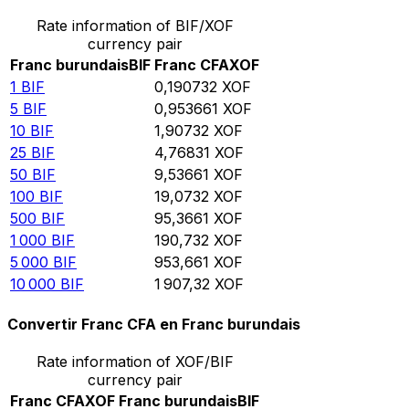
Rate information of BIF/XOF
currency pair
Franc burundais
BIF
Franc CFA
XOF
1
BIF
0,190732
XOF
5
BIF
0,953661
XOF
10
BIF
1,90732
XOF
25
BIF
4,76831
XOF
50
BIF
9,53661
XOF
100
BIF
19,0732
XOF
500
BIF
95,3661
XOF
1 000
BIF
190,732
XOF
5 000
BIF
953,661
XOF
10 000
BIF
1 907,32
XOF
Convertir Franc CFA en Franc burundais
Rate information of XOF/BIF
currency pair
Franc CFA
XOF
Franc burundais
BIF