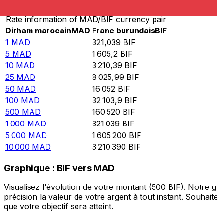
Rate information of MAD/BIF currency pair
Dirham marocain
MAD
Franc burundais
BIF
1
MAD
321,039
BIF
5
MAD
1 605,2
BIF
10
MAD
3 210,39
BIF
25
MAD
8 025,99
BIF
50
MAD
16 052
BIF
100
MAD
32 103,9
BIF
500
MAD
160 520
BIF
1 000
MAD
321 039
BIF
5 000
MAD
1 605 200
BIF
10 000
MAD
3 210 390
BIF
Graphique : BIF vers MAD
Visualisez l'évolution de votre montant (500 BIF). Notre
précision la valeur de votre argent à tout instant. Souha
que votre objectif sera atteint.