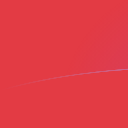
Le taux de change de BIF vers MAD a
Convertir Franc burundais en Dirham marocain
Rate information of BIF/MAD currency pair
Franc burundais
BIF
Dirham marocain
MAD
1
BIF
0,00311488
MAD
5
BIF
0,0155744
MAD
10
BIF
0,0311488
MAD
25
BIF
0,077872
MAD
50
BIF
0,155744
MAD
100
BIF
0,311488
MAD
500
BIF
1,55744
MAD
1 000
BIF
3,11488
MAD
5 000
BIF
15,5744
MAD
10 000
BIF
31,1488
MAD
Convertir Dirham marocain en Franc burundais