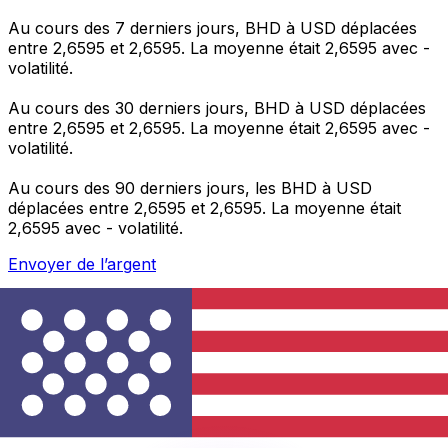
Au cours des 7 derniers jours, BHD à USD déplacées
entre 2,6595 et 2,6595. La moyenne était 2,6595 avec -
volatilité.
Au cours des 30 derniers jours, BHD à USD déplacées
entre 2,6595 et 2,6595. La moyenne était 2,6595 avec -
volatilité.
Au cours des 90 derniers jours, les BHD à USD
déplacées entre 2,6595 et 2,6595. La moyenne était
2,6595 avec - volatilité.
Envoyer de l’argent
Gérez votre argent et vos devises lorsque vous
êtes en déplacement
L'application Xe réunit toutes les fonctionnalités
nécessaires pour vos transferts d'argent internationaux
et la gestion de vos devises. Convertissez des devises,
programmez des alertes de taux et transférez de
l'argent à l'étranger sans frais cachés. Téléchargez