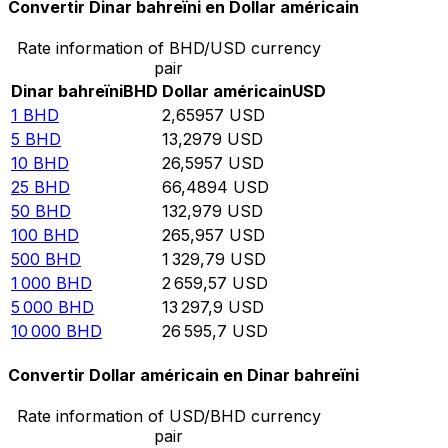
Convertir Dinar bahreïni en Dollar américain
Rate information of BHD/USD currency
pair
Dinar bahreïni
BHD
Dollar américain
USD
1
BHD
2,65957
USD
5
BHD
13,2979
USD
10
BHD
26,5957
USD
25
BHD
66,4894
USD
50
BHD
132,979
USD
100
BHD
265,957
USD
500
BHD
1 329,79
USD
1 000
BHD
2 659,57
USD
5 000
BHD
13 297,9
USD
10 000
BHD
26 595,7
USD
Convertir Dollar américain en Dinar bahreïni
Rate information of USD/BHD currency
pair