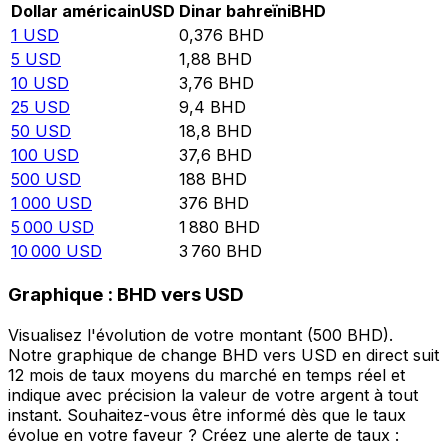
Dollar américain
USD
Dinar bahreïni
BHD
1
USD
0,376
BHD
5
USD
1,88
BHD
10
USD
3,76
BHD
25
USD
9,4
BHD
50
USD
18,8
BHD
100
USD
37,6
BHD
500
USD
188
BHD
1 000
USD
376
BHD
5 000
USD
1 880
BHD
10 000
USD
3 760
BHD
Graphique : BHD vers USD
Visualisez l'évolution de votre montant (500 BHD).
Notre graphique de change BHD vers USD en direct suit
12 mois de taux moyens du marché en temps réel et
indique avec précision la valeur de votre argent à tout
instant. Souhaitez-vous être informé dès que le taux
évolue en votre faveur ? Créez une alerte de taux :