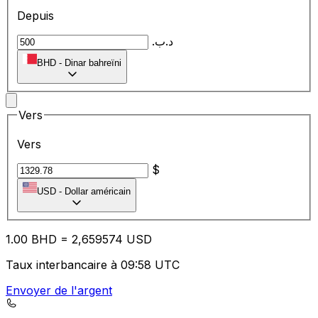
Depuis
.د.ب
BHD
-
Dinar bahreïni
Vers
Vers
$
USD
-
Dollar américain
1.00
BHD
=
2,
659574
USD
Taux interbancaire à 09:58 UTC
Envoyer de l'argent