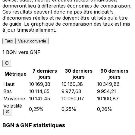
donneront lieu à différentes économies de comparaison.
Ces résultats peuvent donc ne pas être indicatifs
d'économies réelles et ne doivent être utilisés qu'à titre
de guide. Le graphique de comparaison des taux est mis
à jour trimestriellement.
Taux
Valeur convertie
1 BGN vers GNF
7 derniers
30 derniers
90 derniers
Métrique
jours
jours
jours
Haut
10 169,38
10 169,38
10 349,86
Bas
10 114,65
9 977,63
9 954,21
Moyenne
10 141,45
10 060,07
10 100,87
Volatilité
0,25%
0,25%
0,26%
BGN à GNF statistiques