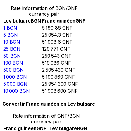
Rate information of BGN/GNF
currency pair
Lev bulgare
BGN
Franc guinéen
GNF
1
BGN
5 190,86
GNF
5
BGN
25 954,3
GNF
10
BGN
51 908,6
GNF
25
BGN
129 771
GNF
50
BGN
259 543
GNF
100
BGN
519 086
GNF
500
BGN
2 595 430
GNF
1 000
BGN
5 190 860
GNF
5 000
BGN
25 954 300
GNF
10 000
BGN
51 908 600
GNF
Convertir Franc guinéen en Lev bulgare
Rate information of GNF/BGN
currency pair
Franc guinéen
GNF
Lev bulgare
BGN