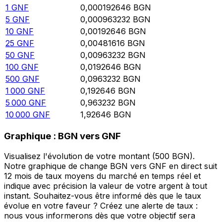
1
GNF
0,000192646
BGN
5
GNF
0,000963232
BGN
10
GNF
0,00192646
BGN
25
GNF
0,00481616
BGN
50
GNF
0,00963232
BGN
100
GNF
0,0192646
BGN
500
GNF
0,0963232
BGN
1 000
GNF
0,192646
BGN
5 000
GNF
0,963232
BGN
10 000
GNF
1,92646
BGN
Graphique : BGN vers GNF
Visualisez l'évolution de votre montant (500 BGN).
Notre graphique de change BGN vers GNF en direct suit
12 mois de taux moyens du marché en temps réel et
indique avec précision la valeur de votre argent à tout
instant. Souhaitez-vous être informé dès que le taux
évolue en votre faveur ? Créez une alerte de taux :
nous vous informerons dès que votre objectif sera