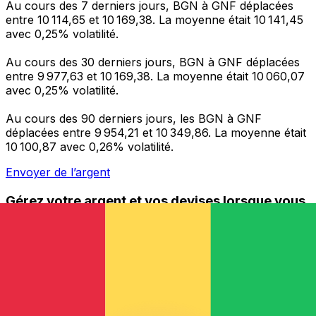
Au cours des 7 derniers jours, BGN à GNF déplacées
entre 10 114,65 et 10 169,38. La moyenne était 10 141,45
avec 0,25% volatilité.
Au cours des 30 derniers jours, BGN à GNF déplacées
entre 9 977,63 et 10 169,38. La moyenne était 10 060,07
avec 0,25% volatilité.
Au cours des 90 derniers jours, les BGN à GNF
déplacées entre 9 954,21 et 10 349,86. La moyenne était
10 100,87 avec 0,26% volatilité.
Envoyer de l’argent
Gérez votre argent et vos devises lorsque vous
êtes en déplacement
L'application Xe réunit toutes les fonctionnalités
nécessaires pour vos transferts d'argent internationaux
et la gestion de vos devises. Convertissez des devises,
programmez des alertes de taux et transférez de
l'argent à l'étranger sans frais cachés. Téléchargez
l'application dès aujourd'hui !