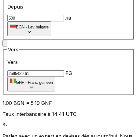
Depuis
лв
BGN
-
Lev bulgare
Vers
Vers
FG
GNF
-
Franc guinéen
1.00
BGN
=
5
19
GNF
Taux interbancaire à 14:41 UTC
Parlez avec un expert en devises dès aujourd'hui.
Nous