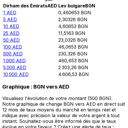
Dirham des Émirats
AED
Lev bulgare
BGN
1
AED
0,460653
BGN
5
AED
2,30326
BGN
10
AED
4,60653
BGN
25
AED
11,5163
BGN
50
AED
23,0326
BGN
100
AED
46,0653
BGN
500
AED
230,326
BGN
1 000
AED
460,653
BGN
5 000
AED
2 303,26
BGN
10 000
AED
4 606,53
BGN
Graphique : BGN vers AED
Visualisez l'évolution de votre montant (500 BGN).
Notre graphique de change BGN vers AED en direct suit
12 mois de taux moyens du marché en temps réel et
indique avec précision la valeur de votre argent à tout
instant. Souhaitez-vous être informé dès que le taux
évolue en votre faveur ? Créez une alerte de taux :