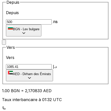
Depuis
Depuis
лв
BGN
-
Lev bulgare
Vers
Vers
د.إ
AED
-
Dirham des Émirats
1.00
BGN
=
2,
170833
AED
Taux interbancaire à 01:32 UTC