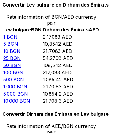
Convertir Lev bulgare en Dirham des Émirats
Rate information of BGN/AED currency
pair
Lev bulgare
BGN
Dirham des Émirats
AED
1
BGN
2,17083
AED
5
BGN
10,8542
AED
10
BGN
21,7083
AED
25
BGN
54,2708
AED
50
BGN
108,542
AED
100
BGN
217,083
AED
500
BGN
1 085,42
AED
1 000
BGN
2 170,83
AED
5 000
BGN
10 854,2
AED
10 000
BGN
21 708,3
AED
Convertir Dirham des Émirats en Lev bulgare
Rate information of AED/BGN currency
pair