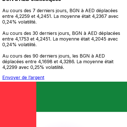
Au cours des 7 derniers jours, BGN à AED déplacées
entre 4,2259 et 4,2451. La moyenne était 4,2367 avec
0,24% volatilité.
Au cours des 30 derniers jours, BGN à AED déplacées
entre 4,1753 et 4,2451. La moyenne était 4,2045 avec
0,24% volatilité.
Au cours des 90 derniers jours, les BGN à AED
déplacées entre 4,1698 et 4,3286. La moyenne était
4,2299 avec 0,25% volatilité.
Envoyer de l’argent
Gérez votre argent et vos devises lorsque vous
êtes en déplacement
L'application Xe réunit toutes les fonctionnalités
nécessaires pour vos transferts d'argent internationaux
et la gestion de vos devises. Convertissez des devises,
programmez des alertes de taux et transférez de