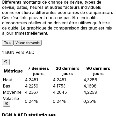
Différents montants de change de devise, types de
devise, dates, heures et autres facteurs individuels
donneront lieu à différentes économies de comparaison.
Ces résultats peuvent donc ne pas être indicatifs
d'économies réelles et ne doivent être utilisés qu'à titre
de guide. Le graphique de comparaison des taux est mis
à jour trimestriellement.
Taux
Valeur convertie
1 BGN vers AED
7 derniers
30 derniers
90 derniers
Métrique
jours
jours
jours
Haut
4,2451
4,2451
4,3286
Bas
4,2259
4,1753
4,1698
Moyenne
4,2367
4,2045
4,2299
Volatilité
0,24%
0,24%
0,25%
BGN à AED statistiques