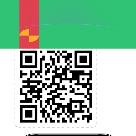
et la gestion de vos devises. Convertissez des devises,
programmez des alertes de taux et transférez de
l'argent à l'étranger sans frais cachés. Téléchargez
l'application dès aujourd'hui !