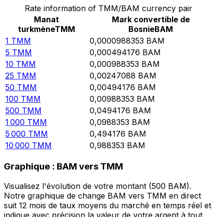
Rate information of TMM/BAM currency pair
Manat
Mark convertible de
turkmène
TMM
Bosnie
BAM
1
TMM
0,0000988353
BAM
5
TMM
0,000494176
BAM
10
TMM
0,000988353
BAM
25
TMM
0,00247088
BAM
50
TMM
0,00494176
BAM
100
TMM
0,00988353
BAM
500
TMM
0,0494176
BAM
1 000
TMM
0,0988353
BAM
5 000
TMM
0,494176
BAM
10 000
TMM
0,988353
BAM
Graphique : BAM vers TMM
Visualisez l'évolution de votre montant (500 BAM).
Notre graphique de change BAM vers TMM en direct
suit 12 mois de taux moyens du marché en temps réel et
indique avec précision la valeur de votre argent à tout