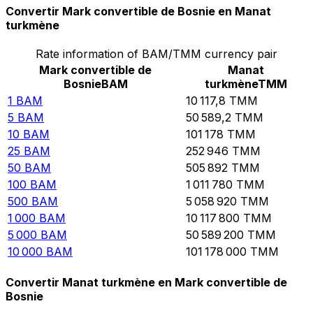
Convertir Mark convertible de Bosnie en Manat
turkmène
Rate information of BAM/TMM currency pair
Mark convertible de
Manat
Bosnie
BAM
turkmène
TMM
1
BAM
10 117,8
TMM
5
BAM
50 589,2
TMM
10
BAM
101 178
TMM
25
BAM
252 946
TMM
50
BAM
505 892
TMM
100
BAM
1 011 780
TMM
500
BAM
5 058 920
TMM
1 000
BAM
10 117 800
TMM
5 000
BAM
50 589 200
TMM
10 000
BAM
101 178 000
TMM
Convertir Manat turkmène en Mark convertible de
Bosnie