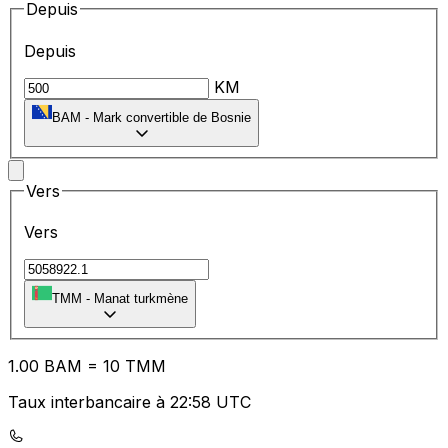
Depuis
Depuis
KM
BAM
-
Mark convertible de Bosnie
Vers
Vers
TMM
-
Manat turkmène
1.00
BAM
=
10
TMM
Taux interbancaire à 22:58 UTC