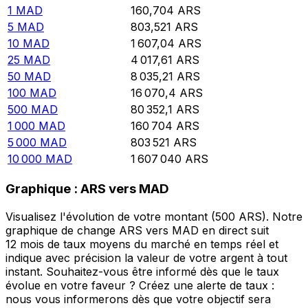
1
MAD
160,704
ARS
5
MAD
803,521
ARS
10
MAD
1 607,04
ARS
25
MAD
4 017,61
ARS
50
MAD
8 035,21
ARS
100
MAD
16 070,4
ARS
500
MAD
80 352,1
ARS
1 000
MAD
160 704
ARS
5 000
MAD
803 521
ARS
10 000
MAD
1 607 040
ARS
Graphique : ARS vers MAD
Visualisez l'évolution de votre montant (500 ARS). Notre
graphique de change ARS vers MAD en direct suit
12 mois de taux moyens du marché en temps réel et
indique avec précision la valeur de votre argent à tout
instant. Souhaitez-vous être informé dès que le taux
évolue en votre faveur ? Créez une alerte de taux :
nous vous informerons dès que votre objectif sera