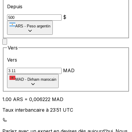
Depuis
$
ARS
-
Peso argentin
Vers
Vers
MAD
MAD
-
Dirham marocain
1.00
ARS
=
0,
006222
MAD
Taux interbancaire à 23:51 UTC
Parlez avec un expert en devises dès aujourd'hui.
Nous