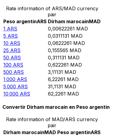
Rate information of ARS/MAD currency
pair
Peso argentin
ARS
Dirham marocain
MAD
1
ARS
0,00622261
MAD
5
ARS
0,0311131
MAD
10
ARS
0,0622261
MAD
25
ARS
0,155565
MAD
50
ARS
0,311131
MAD
100
ARS
0,622261
MAD
500
ARS
3,11131
MAD
1 000
ARS
6,22261
MAD
5 000
ARS
31,1131
MAD
10 000
ARS
62,2261
MAD
Convertir Dirham marocain en Peso argentin
Rate information of MAD/ARS currency
pair
Dirham marocain
MAD
Peso argentin
ARS