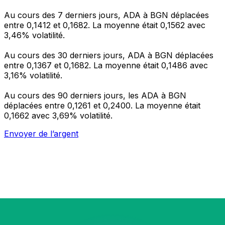
Au cours des 7 derniers jours, ADA à BGN déplacées
entre 0,1412 et 0,1682. La moyenne était 0,1562 avec
3,46% volatilité.
Au cours des 30 derniers jours, ADA à BGN déplacées
entre 0,1367 et 0,1682. La moyenne était 0,1486 avec
3,16% volatilité.
Au cours des 90 derniers jours, les ADA à BGN
déplacées entre 0,1261 et 0,2400. La moyenne était
0,1662 avec 3,69% volatilité.
Envoyer de l’argent
Gérez votre argent et vos devises lorsque vous
êtes en déplacement
L'application Xe réunit toutes les fonctionnalités
nécessaires pour vos transferts d'argent internationaux
et la gestion de vos devises. Convertissez des devises,
programmez des alertes de taux et transférez de