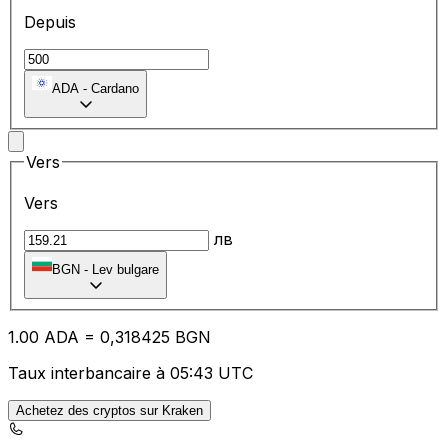
Depuis
ADA
-
Cardano
Vers
Vers
лв
BGN
-
Lev bulgare
1.00
ADA
=
0,
318425
BGN
Taux interbancaire à 05:43 UTC
Achetez des cryptos sur Kraken