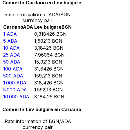
Convertir Cardano en Lev bulgare
Rate information of ADA/BGN
currency pair
Cardano
ADA
Lev bulgare
BGN
1
ADA
0,318426
BGN
5
ADA
1,59213
BGN
10
ADA
3,18426
BGN
25
ADA
7,96064
BGN
50
ADA
15,9213
BGN
100
ADA
31,8426
BGN
500
ADA
159,213
BGN
1 000
ADA
318,426
BGN
5 000
ADA
1 592,13
BGN
10 000
ADA
3 184,26
BGN
Convertir Lev bulgare en Cardano
Rate information of BGN/ADA
currency pair