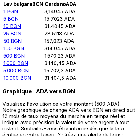
Lev bulgare
BGN
Cardano
ADA
1
BGN
3,14045
ADA
5
BGN
15,7023
ADA
10
BGN
31,4045
ADA
25
BGN
78,5113
ADA
50
BGN
157,023
ADA
100
BGN
314,045
ADA
500
BGN
1 570,23
ADA
1 000
BGN
3 140,45
ADA
5 000
BGN
15 702,3
ADA
10 000
BGN
31 404,5
ADA
Graphique : ADA vers BGN
Visualisez l'évolution de votre montant (500 ADA).
Notre graphique de change ADA vers BGN en direct suit
12 mois de taux moyens du marché en temps réel et
indique avec précision la valeur de votre argent à tout
instant. Souhaitez-vous être informé dès que le taux
évolue en votre faveur ? Créez une alerte de taux :