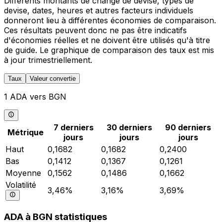
Différents montants de change de devise, types de
devise, dates, heures et autres facteurs individuels
donneront lieu à différentes économies de comparaison.
Ces résultats peuvent donc ne pas être indicatifs
d'économies réelles et ne doivent être utilisés qu'à titre
de guide. Le graphique de comparaison des taux est mis
à jour trimestriellement.
Taux
Valeur convertie
1 ADA vers BGN
7 derniers
30 derniers
90 derniers
Métrique
jours
jours
jours
Haut
0,1682
0,1682
0,2400
Bas
0,1412
0,1367
0,1261
Moyenne
0,1562
0,1486
0,1662
Volatilité
3,46%
3,16%
3,69%
ADA à BGN statistiques