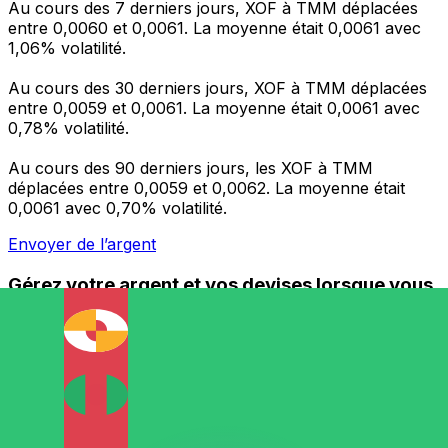
Au cours des 7 derniers jours, XOF à TMM déplacées
entre 0,0060 et 0,0061. La moyenne était 0,0061 avec
1,06% volatilité.
Au cours des 30 derniers jours, XOF à TMM déplacées
entre 0,0059 et 0,0061. La moyenne était 0,0061 avec
0,78% volatilité.
Au cours des 90 derniers jours, les XOF à TMM
déplacées entre 0,0059 et 0,0062. La moyenne était
0,0061 avec 0,70% volatilité.
Envoyer de l’argent
Gérez votre argent et vos devises lorsque vous
êtes en déplacement
L'application Xe réunit toutes les fonctionnalités
nécessaires pour vos transferts d'argent internationaux
et la gestion de vos devises. Convertissez des devises,
programmez des alertes de taux et transférez de
l'argent à l'étranger sans frais cachés. Téléchargez
l'application dès aujourd'hui !