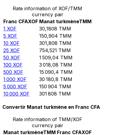
Rate information of XOF/TMM
currency pair
Franc CFA
XOF
Manat turkmène
TMM
1
XOF
30,1808
TMM
5
XOF
150,904
TMM
10
XOF
301,808
TMM
25
XOF
754,521
TMM
50
XOF
1 509,04
TMM
100
XOF
3 018,08
TMM
500
XOF
15 090,4
TMM
1 000
XOF
30 180,8
TMM
5 000
XOF
150 904
TMM
10 000
XOF
301 808
TMM
Convertir Manat turkmène en Franc CFA
Rate information of TMM/XOF
currency pair
Manat turkmène
TMM
Franc CFA
XOF