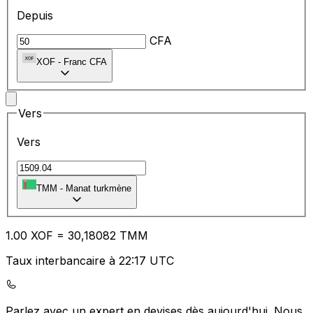
Depuis
CFA
XOF
-
Franc CFA
Vers
Vers
TMM
-
Manat turkmène
1.00
XOF
=
30
,18082
TMM
Taux interbancaire à 22:17 UTC
Parlez avec un expert en devises dès aujourd'hui.
Nous