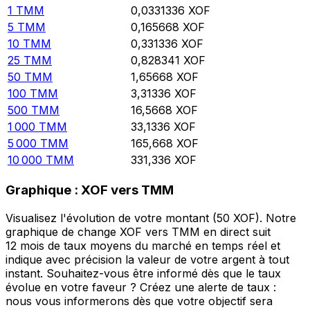
1
TMM
0,0331336
XOF
5
TMM
0,165668
XOF
10
TMM
0,331336
XOF
25
TMM
0,828341
XOF
50
TMM
1,65668
XOF
100
TMM
3,31336
XOF
500
TMM
16,5668
XOF
1 000
TMM
33,1336
XOF
5 000
TMM
165,668
XOF
10 000
TMM
331,336
XOF
Graphique : XOF vers TMM
Visualisez l'évolution de votre montant (50 XOF). Notre
graphique de change XOF vers TMM en direct suit
12 mois de taux moyens du marché en temps réel et
indique avec précision la valeur de votre argent à tout
instant. Souhaitez-vous être informé dès que le taux
évolue en votre faveur ? Créez une alerte de taux :
nous vous informerons dès que votre objectif sera