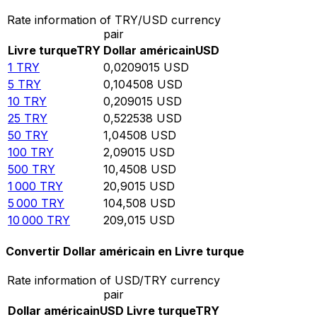
Rate information of TRY/USD currency
pair
Livre turque
TRY
Dollar américain
USD
1
TRY
0,0209015
USD
5
TRY
0,104508
USD
10
TRY
0,209015
USD
25
TRY
0,522538
USD
50
TRY
1,04508
USD
100
TRY
2,09015
USD
500
TRY
10,4508
USD
1 000
TRY
20,9015
USD
5 000
TRY
104,508
USD
10 000
TRY
209,015
USD
Convertir Dollar américain en Livre turque
Rate information of USD/TRY currency
pair
Dollar américain
USD
Livre turque
TRY