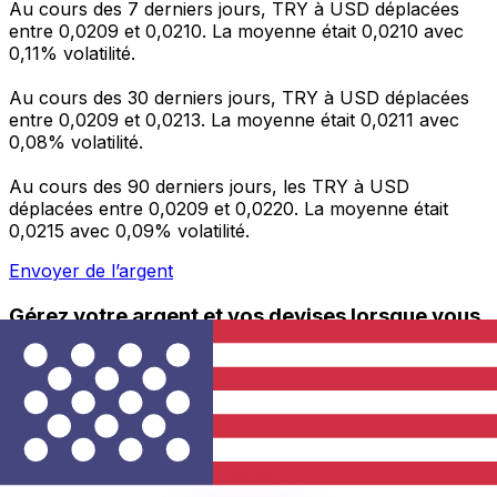
Au cours des 7 derniers jours, TRY à USD déplacées
entre 0,0209 et 0,0210. La moyenne était 0,0210 avec
0,11% volatilité.
Au cours des 30 derniers jours, TRY à USD déplacées
entre 0,0209 et 0,0213. La moyenne était 0,0211 avec
0,08% volatilité.
Au cours des 90 derniers jours, les TRY à USD
déplacées entre 0,0209 et 0,0220. La moyenne était
0,0215 avec 0,09% volatilité.
Envoyer de l’argent
Gérez votre argent et vos devises lorsque vous
êtes en déplacement
L'application Xe réunit toutes les fonctionnalités
nécessaires pour vos transferts d'argent internationaux
et la gestion de vos devises. Convertissez des devises,
programmez des alertes de taux et transférez de
l'argent à l'étranger sans frais cachés. Téléchargez
l'application dès aujourd'hui !