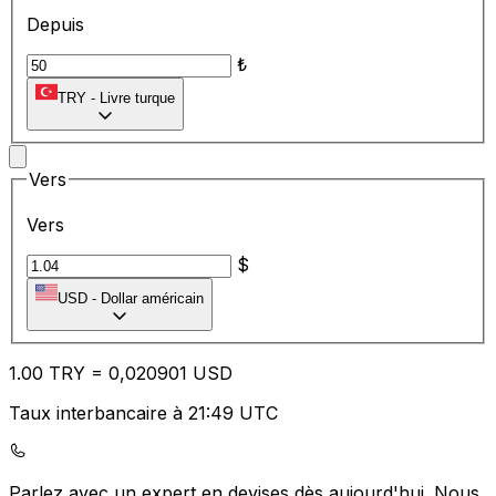
Depuis
₺
TRY
-
Livre turque
Vers
Vers
$
USD
-
Dollar américain
1.00
TRY
=
0,
020901
USD
Taux interbancaire à 21:49 UTC
Parlez avec un expert en devises dès aujourd'hui.
Nous