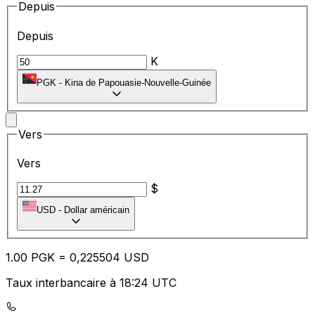
Depuis
Depuis
K
PGK
-
Kina de Papouasie-Nouvelle-Guinée
Vers
Vers
$
USD
-
Dollar américain
1.00
PGK
=
0,
225504
USD
Taux interbancaire à 18:24 UTC