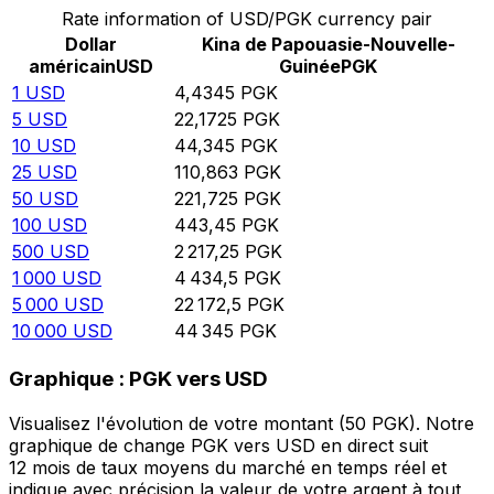
Rate information of USD/PGK currency pair
Dollar
Kina de Papouasie-Nouvelle-
américain
USD
Guinée
PGK
1
USD
4,4345
PGK
5
USD
22,1725
PGK
10
USD
44,345
PGK
25
USD
110,863
PGK
50
USD
221,725
PGK
100
USD
443,45
PGK
500
USD
2 217,25
PGK
1 000
USD
4 434,5
PGK
5 000
USD
22 172,5
PGK
10 000
USD
44 345
PGK
Graphique : PGK vers USD
Visualisez l'évolution de votre montant (50 PGK). Notre
graphique de change PGK vers USD en direct suit
12 mois de taux moyens du marché en temps réel et
indique avec précision la valeur de votre argent à tout