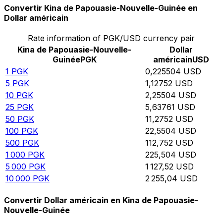
Convertir Kina de Papouasie-Nouvelle-Guinée en
Dollar américain
Rate information of PGK/USD currency pair
Kina de Papouasie-Nouvelle-
Dollar
Guinée
PGK
américain
USD
1
PGK
0,225504
USD
5
PGK
1,12752
USD
10
PGK
2,25504
USD
25
PGK
5,63761
USD
50
PGK
11,2752
USD
100
PGK
22,5504
USD
500
PGK
112,752
USD
1 000
PGK
225,504
USD
5 000
PGK
1 127,52
USD
10 000
PGK
2 255,04
USD
Convertir Dollar américain en Kina de Papouasie-
Nouvelle-Guinée