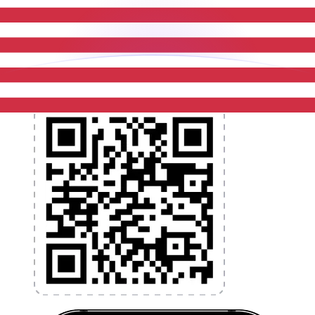
et la gestion de vos devises. Convertissez des devises,
programmez des alertes de taux et transférez de
l'argent à l'étranger sans frais cachés. Téléchargez
l'application dès aujourd'hui !