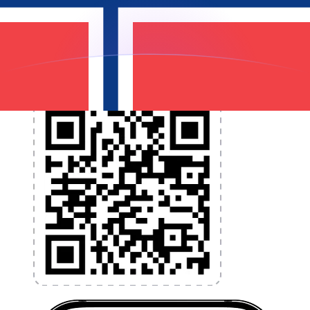
et la gestion de vos devises. Convertissez des devises,
programmez des alertes de taux et transférez de
l'argent à l'étranger sans frais cachés. Téléchargez
l'application dès aujourd'hui !