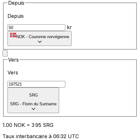
Depuis
Depuis
kr
NOK
-
Couronne norvégienne
Vers
Vers
SRG
SRG
-
Florin du Suriname
1.00
NOK
=
3
95
SRG
Taux interbancaire à 06:32 UTC