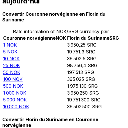
aujourd'hui
Convertir Couronne norvégienne en Florin du
Suriname
Rate information of NOK/SRG currency pair
Couronne norvégienne
NOK
Florin du Suriname
SRG
1
NOK
3 950,25
SRG
5
NOK
19 751,3
SRG
10
NOK
39 502,5
SRG
25
NOK
98 756,4
SRG
50
NOK
197 513
SRG
100
NOK
395 025
SRG
500
NOK
1 975 130
SRG
1 000
NOK
3 950 250
SRG
5 000
NOK
19 751 300
SRG
10 000
NOK
39 502 500
SRG
Convertir Florin du Suriname en Couronne
norvégienne