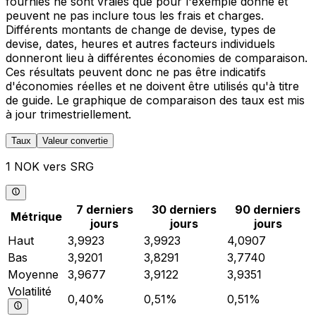
fournies ne sont vraies que pour l'exemple donné et
peuvent ne pas inclure tous les frais et charges.
Différents montants de change de devise, types de
devise, dates, heures et autres facteurs individuels
donneront lieu à différentes économies de comparaison.
Ces résultats peuvent donc ne pas être indicatifs
d'économies réelles et ne doivent être utilisés qu'à titre
de guide. Le graphique de comparaison des taux est mis
à jour trimestriellement.
Taux
Valeur convertie
1 NOK vers SRG
7 derniers
30 derniers
90 derniers
Métrique
jours
jours
jours
Haut
3,9923
3,9923
4,0907
Bas
3,9201
3,8291
3,7740
Moyenne
3,9677
3,9122
3,9351
Volatilité
0,40%
0,51%
0,51%