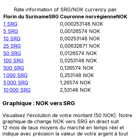
Rate information of SRG/NOK currency pair
Florin du Suriname
SRG
Couronne norvégienne
NOK
1
SRG
0,000253148
NOK
5
SRG
0,00126574
NOK
10
SRG
0,00253148
NOK
25
SRG
0,00632871
NOK
50
SRG
0,0126574
NOK
100
SRG
0,0253148
NOK
500
SRG
0,126574
NOK
1 000
SRG
0,253148
NOK
5 000
SRG
1,26574
NOK
10 000
SRG
2,53148
NOK
Graphique : NOK vers SRG
Visualisez l'évolution de votre montant (50 NOK). Notre
graphique de change NOK vers SRG en direct suit
12 mois de taux moyens du marché en temps réel et
indique avec précision la valeur de votre argent à tout