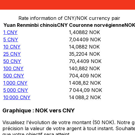
Convertir Yuan Renminbi chinois en Couronne norvégi
Rate information of CNY/NOK currency pair
Yuan Renminbi chinois
CNY
Couronne norvégienne
NO
1
CNY
1,40882
NOK
5
CNY
7,04409
NOK
10
CNY
14,0882
NOK
25
CNY
35,2204
NOK
50
CNY
70,4409
NOK
100
CNY
140,882
NOK
500
CNY
704,409
NOK
1 000
CNY
1 408,82
NOK
5 000
CNY
7 044,09
NOK
10 000
CNY
14 088,2
NOK
Graphique : NOK vers CNY
Visualisez l'évolution de votre montant (50 NOK). Notre
précision la valeur de votre argent à tout instant. Souha
que votre objectif sera atteint.