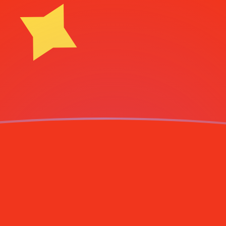
ujourd'hui
nois
Y