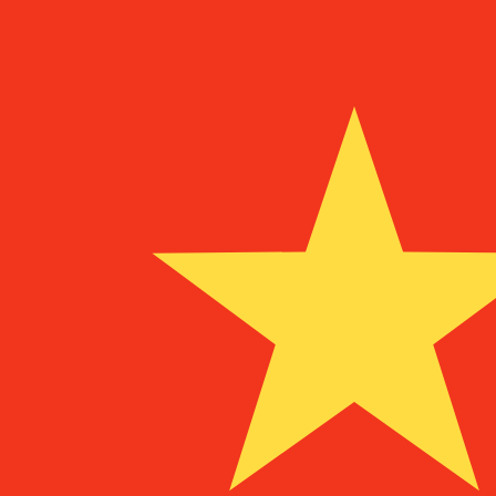
¥
CNY
-
Yuan Renminbi chinois
1.00
NOK
=
0,
709814
CNY
Taux interbancaire à 09:25 UTC
Envoyer de l'argent
Parlez avec un expert en devises dès aujourd'hui.
Nous p
Planifier un appel
Nous utilisons le taux moyen du marché pour notre conve
Connectez-vous pour voir les taux d'envoi
Saviez-vous que vous pouvez envoyer de l'argent à l'étr
Inscrivez-vous aujourd'hui