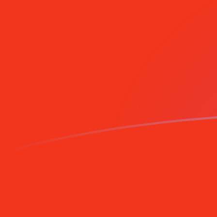
Le taux de change de NOK vers CNY a
Convertir Couronne norvégienne en Yuan Renminbi chi
Rate information of NOK/CNY currency pair
Couronne norvégienne
NOK
Yuan Renminbi chinois
CN
1
NOK
0,709815
CNY
5
NOK
3,54907
CNY
10
NOK
7,09815
CNY
25
NOK
17,7454
CNY
50
NOK
35,4907
CNY
100
NOK
70,9815
CNY
500
NOK
354,907
CNY
1 000
NOK
709,815
CNY
5 000
NOK
3 549,07
CNY
10 000
NOK
7 098,15
CNY